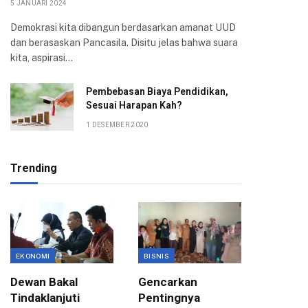
5 JANUARI 2024
Demokrasi kita dibangun berdasarkan amanat UUD
dan berasaskan Pancasila. Disitu jelas bahwa suara
kita, aspirasi…
Pembebasan Biaya Pendidikan,
Sesuai Harapan Kah?
1 DESEMBER 2020
Trending
EKONOMI
BISNIS
BISNIS
Dewan Bakal
Gencarkan
Pemkot
Tindaklanjuti
Pentingnya
Kota B