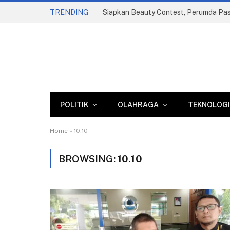
TRENDING
POLITIK
OLAHRAGA
TEKNOLOGI
Home
»
10.10
BROWSING:
10.10