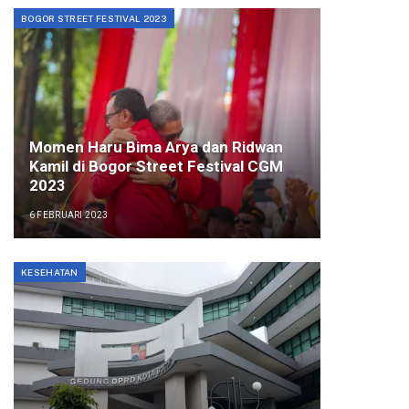
BOGOR STREET FESTIVAL 2023
Momen Haru Bima Arya dan Ridwan
Kamil di Bogor Street Festival CGM
2023
6 FEBRUARI 2023
KESEHATAN