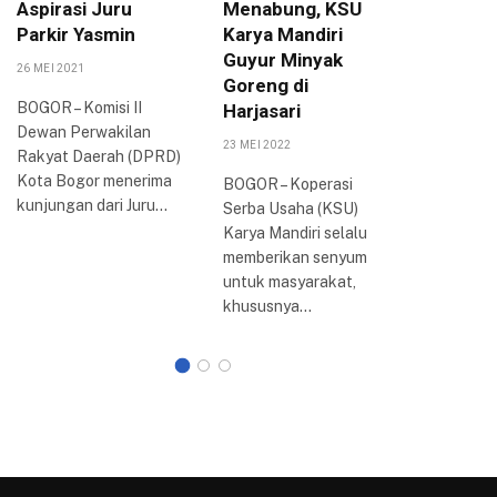
Aspirasi Juru
Menabung, KSU
Sepakat
Parkir Yasmin
Karya Mandiri
UMKM
Guyur Minyak
26 MEI 2021
24 AGUSTUS
Goreng di
BOGOR – Komisi II
Dewan P
Harjasari
Dewan Perwakilan
Daerah (
23 MEI 2022
Rakyat Daerah (DPRD)
Kota Bog
Kota Bogor menerima
Bogor Ra
BOGOR – Koperasi
kunjungan dari Juru…
2022 di 
Serba Usaha (KSU)
Kota…
Karya Mandiri selalu
memberikan senyum
untuk masyarakat,
khususnya…