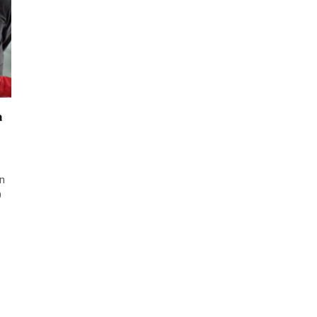
a
n
0