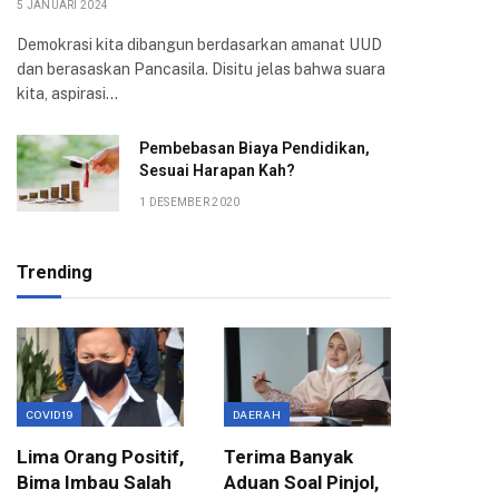
5 JANUARI 2024
Demokrasi kita dibangun berdasarkan amanat UUD
dan berasaskan Pancasila. Disitu jelas bahwa suara
kita, aspirasi…
Pembebasan Biaya Pendidikan,
Sesuai Harapan Kah?
1 DESEMBER 2020
Trending
COVID19
DAERAH
EKONOMI
Lima Orang Positif,
Terima Banyak
Wali Ko
Bima Imbau Salah
Aduan Soal Pinjol,
Sampai