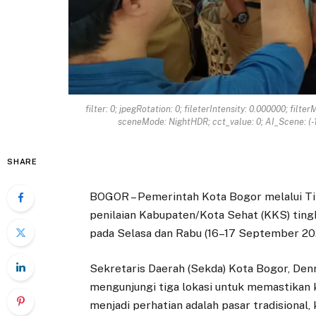
filter: 0; jpegRotation: 0; fileterIntensity: 0.000000; filter
sceneMode: NightHDR; cct_value: 0; AI_Scene: (-1, -
SHARE
BOGOR – Pemerintah Kota Bogor melalui Ti
penilaian Kabupaten/Kota Sehat (KKS) tingk
pada Selasa dan Rabu (16–17 September 20
Sekretaris Daerah (Sekda) Kota Bogor, Denn
mengunjungi tiga lokasi untuk memastikan k
menjadi perhatian adalah pasar tradisional,