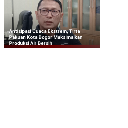
Antisipasi Cuaca Ekstrem, Tirta
Pakuan Kota Bogor Maksimalkan
Produksi Air Bersih
17 MARET 2025
KOTA BOGOR
Tutup Akses Penambangan Emas Liar,
Seorang Gurandil Dicocok Polres
Bogor