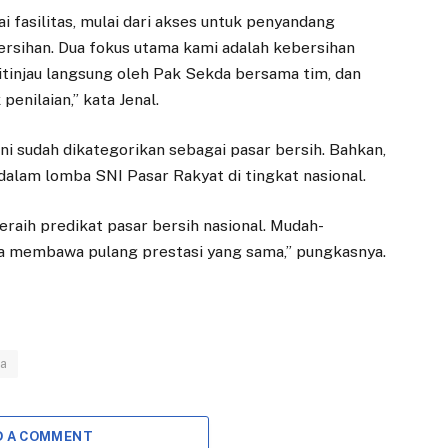
 fasilitas, mulai dari akses untuk penyandang
ebersihan. Dua fokus utama kami adalah kebersihan
itinjau langsung oleh Pak Sekda bersama tim, dan
penilaian,” kata Jenal.
i sudah dikategorikan sebagai pasar bersih. Bahkan,
dalam lomba SNI Pasar Rakyat di tingkat nasional.
raih predikat pasar bersih nasional. Mudah-
sa membawa pulang prestasi yang sama,” pungkasnya.
a
ANTI KORUPSI
EKONOMI
Wujudkan Dunia
Dedie Rachim
Usaha Antikorupsi,
Harap Gedung
D A COMMENT