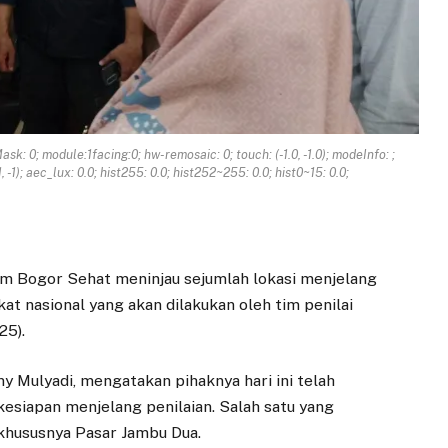
Mask: 0; module:1facing:0; hw-remosaic: 0; touch: (-1.0, -1.0); modeInfo: ;
1); aec_lux: 0.0; hist255: 0.0; hist252~255: 0.0; hist0~15: 0.0;
m Bogor Sehat meninjau sejumlah lokasi menjelang
at nasional yang akan dilakukan oleh tim penilai
25).
y Mulyadi, mengatakan pihaknya hari ini telah
esiapan menjelang penilaian. Salah satu yang
 khususnya Pasar Jambu Dua.