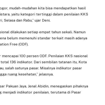
ogor, mudah-mudahan kita bisa mendapatkan hasil
stara, yaitu kategori tertinggi dalam penilaian KKS
i, Selasa dan Rabu,” ujar Deni.
sional dilakukan setiap empat tahun sekali. Namun
rena belum memenuhi standar terkait masih adanya
tion Free (ODF).
r mencapai 100 persen ODF. Penilaian KKS nasional
tal 136 indikator. Dari sembilan tatanan itu, Kota
u, salah satunya pasar. Misalnya indikator pasar
ngga ruang kesehatan,” jelasnya.
ar Pakuan Jaya, Jenal Abidin, menegaskan pihaknya
 menjadi indikator penilaian, terutama di Pasar