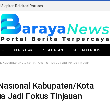
Pasar Merdeka Segera Beroperasi, PPJ Siapkan Relokasi Ratusan Pedagang dan PKL
PERISTIWA
KESEHATAN
KOLOM PENULIS
nal Kabupaten/Kota Sehat, Pasar Jambu Dua Jadi Fokus Tinjauan
 Nasional Kabupaten/Kota
a Jadi Fokus Tinjauan