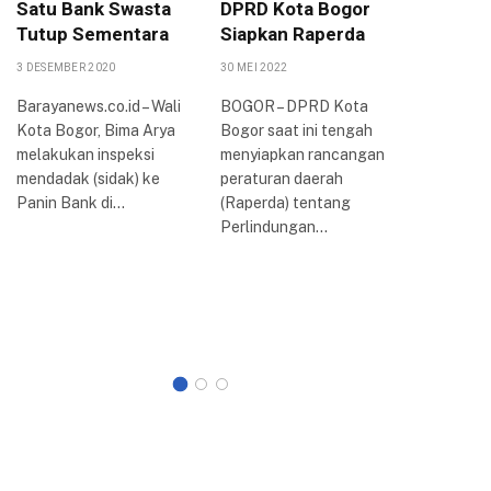
Satu Bank Swasta
DPRD Kota Bogor
Peruba
Tutup Sementara
Siapkan Raperda
PPAS 2
KUA-PP
3 DESEMBER 2020
30 MEI 2022
16 AGUSTUS
Barayanews.co.id – Wali
BOGOR – DPRD Kota
Kota Bogor, Bima Arya
Bogor saat ini tengah
Dewan Pe
melakukan inspeksi
menyiapkan rancangan
Rakyat D
mendadak (sidak) ke
peraturan daerah
Kota Bog
Panin Bank di…
(Raperda) tentang
rapat par
Perlindungan…
membaha
Kebijak