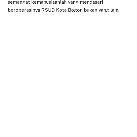
semangat kemanusiaanlah yang mendasari
beroperasinya RSUD Kota Bogor, bukan yang lain.
Kemanusiaan yang dimaksud kata dia, tidak cukup
hanya retorika semata, tapi harus terasa dalam
keseharian RSUD Kota Bogor.
Dia menekankan, semakin banyak yang memiliki jiwa
kemanusiaan, maka modalnya semakin kuat.
Namun jika kemanusiaan dikalahkan dengan
kepentingan keuangan, kekerabatan, politik atau yang
lainnya, maka tidak akan kemanusiaan itu tercapai.
“Ini peringatan untuk kita semua, bahwa tidak semua
bisa memberi contoh hanya dengan retorika.
Kemanusiaan, kemanusiaan dan kemanusiaan. Jika
kemanusiaan kuat, Insya Allah yang lain mengikuti.
Namun jika kemanusiaannya lemah, maka yang lain