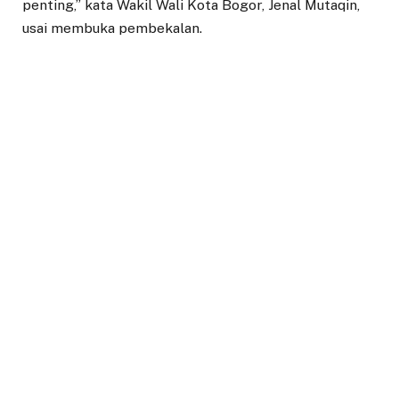
penting,” kata Wakil Wali Kota Bogor, Jenal Mutaqin,
usai membuka pembekalan.
Kepada para lurah, Jenal Mutaqin menyampaikan
pentingnya musyawarah pembangunan kelurahan
(musbangkel) untuk menggali potensi yang dapat
disinergikan dengan koperasi.
“Kedua, saya juga menyinggung tentang kolaborasi
dengan Makan Bergizi Gratis (MBG). Sampai saat ini
belum ada yang bekerja sama. Kendalanya, karena
koperasi yang baru dibentuk harus merajut
komunikasi terlebih dahulu,” papar Jenal Mutaqin.
Selain memimpin di wilayah, Jenal Mutaqin
menekankan para lurah untuk juga berperan
menjembatani para pengurus koperasi kelurahan
dengan dapur MBG. Selain itu, ia juga menegaskan