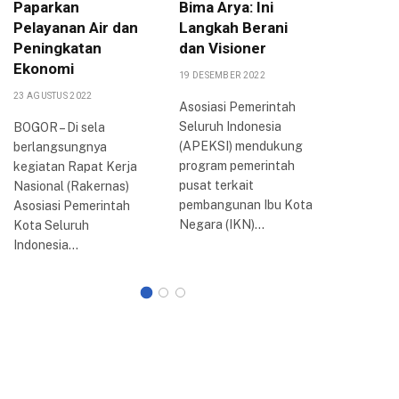
Paparkan
Bima Arya: Ini
Kemand
Pelayanan Air dan
Langkah Berani
Ekonom
Peningkatan
dan Visioner
Perem
Ekonomi
19 DESEMBER 2022
20 MEI 202
23 AGUSTUS 2022
Asosiasi Pemerintah
BOGOR – 
Seluruh Indonesia
Bogor, De
BOGOR – Di sela
(APEKSI) mendukung
menekan
berlangsungnya
program pemerintah
pentingn
kegiatan Rapat Kerja
pusat terkait
peningka
Nasional (Rakernas)
pembangunan Ibu Kota
dan kema
Asosiasi Pemerintah
Negara (IKN)…
ekonomi
Kota Seluruh
Indonesia…