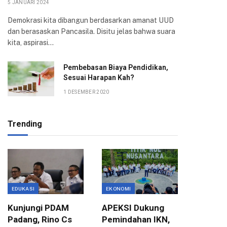
5 JANUARI 2024
Demokrasi kita dibangun berdasarkan amanat UUD
dan berasaskan Pancasila. Disitu jelas bahwa suara
kita, aspirasi…
Pembebasan Biaya Pendidikan,
Sesuai Harapan Kah?
1 DESEMBER 2020
Trending
EDUKASI
EKONOMI
EKONOMI
Kunjungi PDAM
APEKSI Dukung
Dedie 
Padang, Rino Cs
Pemindahan IKN,
Dorong