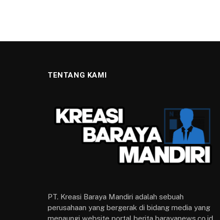
DAMPAK PROYEK
Pipa di Jembatan Otis
Perumda Tirta Pakuan P
Tidak Terdampak Signi
7 APRIL 2023
2 MINS READ
Facebook
Twitter
Wh