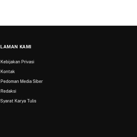
Berita Lainnya
KESEHATAN
Performa Apik, Milan Siapkan
Proposal Kenaikan Gaji Untuk AC
Milan
3 JANUARI 2022
INTERNET