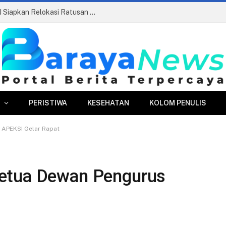
Pasar Merdeka Segera Beroperasi, PPJ Siapkan Relokasi Ratusan Pedagang dan PKL
PERISTIWA
KESEHATAN
KOLOM PENULIS
 APEKSI Gelar Rapat
etua Dewan Pengurus