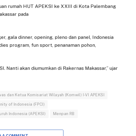
 tuan rumah HUT APEKSI ke XXIII di Kota Palembang
Makassar pada
er, gala dinner, opening, pleno dan panel, Indonesia
 ladies program, fun sport, penanaman pohon,
. Nanti akan diumumkan di Rakernas Makassar,” ujar
s dan Ketua Komisariat Wilayah (Komwil) I-VI APEKSI
ity of Indonesia (FPCI)
EKONOMI
CUACA
uruh Indonesia (APEKSI)
Menpan RB
Cold Storage,
Jokowi ke Bogor,
Inovasi Stabilkan
Warga Pasar
D A COMMENT