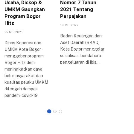
Usaha, Diskop &
Nomor 7 Tahun
Arya P
UMKM Gaungkan
2021 Tentang
Berbag
Program Bogor
Perpajakan
Inovasi
Hitz
Bogor
19 MEI 2022
25 MEI 2021
20 AGUSTUS
Badan Keuangan dan
Aset Daerah (BKAD)
Dinas Koperasi dan
Wali Kota
Kota Bogor menggelar
UMKM Kota Bogor
Arya me
sosialisasi bendahara
menggeber program
perkemb
pengeluaran di Ibis…
Bogor Hitz demi
reformasi 
meningkatkan daya
Kota Bogo
beli masyarakat dan
dilakuka
kualitas pelaku UMKM
ditengah dampak
pandemi covid-19.