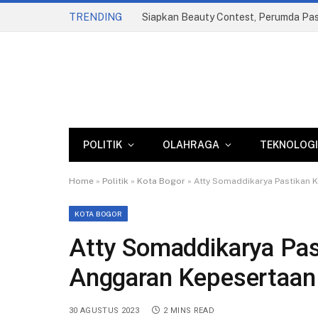
TRENDING
POLITIK
OLAHRAGA
TEKNOLOGI
Home
»
Politik
»
Kota Bogor
»
Atty Somaddikarya Pastikan 
KOTA BOGOR
Atty Somaddikarya Pas
Anggaran Kepesertaan
30 AGUSTUS 2023
2 MINS READ