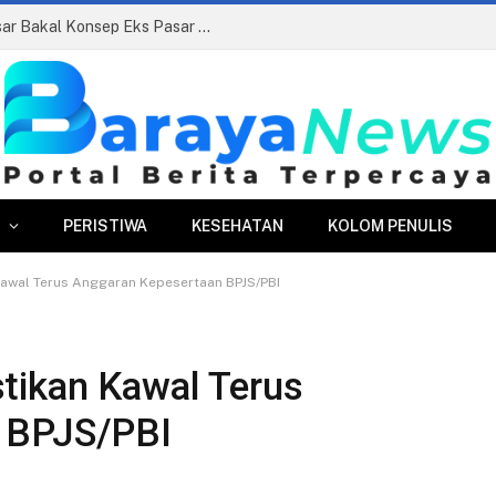
Siapkan Beauty Contest, Perumda Pasar Bakal Konsep Eks Pasar Bogor Jadi Kawasan Terpadu
PERISTIWA
KESEHATAN
KOLOM PENULIS
Kawal Terus Anggaran Kepesertaan BPJS/PBI
tikan Kawal Terus
 BPJS/PBI