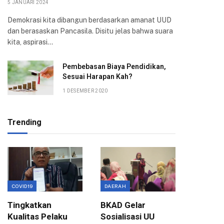
5 JANUARI 2024
Demokrasi kita dibangun berdasarkan amanat UUD
dan berasaskan Pancasila. Disitu jelas bahwa suara
kita, aspirasi…
Pembebasan Biaya Pendidikan,
Sesuai Harapan Kah?
1 DESEMBER 2020
Trending
COVID19
DAERAH
EKONOMI
Tingkatkan
BKAD Gelar
Evaluas
Kualitas Pelaku
Sosialisasi UU
Birokra