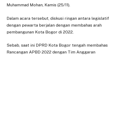
Muhammad Mohan, Kamis (25/11).
Dalam acara tersebut, diskusi ringan antara legislatif
dengan pewarta berjalan dengan membahas arah
pembangunan Kota Bogor di 2022.
Sebab, saat ini DPRD Kota Bogor tengah membahas
Rancangan APBD 2022 dengan Tim Anggaran
Pemerintah Daerah (TAPD) Kota Bogor.
Atang menerangkan, dalam RAPBD sebesar Rp2,45
triliun, rencana pembangunan Kota Bogor akan
mengarah kepada pemulihan dan peningkatan
ekonomi pasca pandemi.
Meski anggaran untuk penanganan Covid-19 tetap
prirotas, namun pos anggaran untuk peningkatan