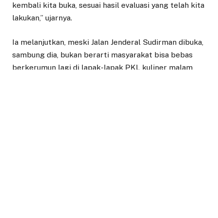
kembali kita buka, sesuai hasil evaluasi yang telah kita
lakukan,” ujarnya.
Ia melanjutkan, meski Jalan Jenderal Sudirman dibuka,
sambung dia, bukan berarti masyarakat bisa bebas
berkerumun lagi di lapak-lapak PKL kuliner malam
disepanjang Jalan Jenderal Sudirman.
Sebab, sambung dia, petugas gabungan akan selalu
bersiaga di Jalan Jenderal Sudirman untuk menutup
kembali jalan jika terjadi kerumunan.
“Jadi kalau ada kerumunan maka akan kita tutup lagi,”
tegas Demak, sapaan karibnya
Tak hanya itu, berdasarkan hasil evaluasi yang
dilakukan oleh Tim Satgas Covid-19, jalan KH Abdullah
Bin Nuh/Yasmin dan jalan-jalan disekitaran RS BMC,