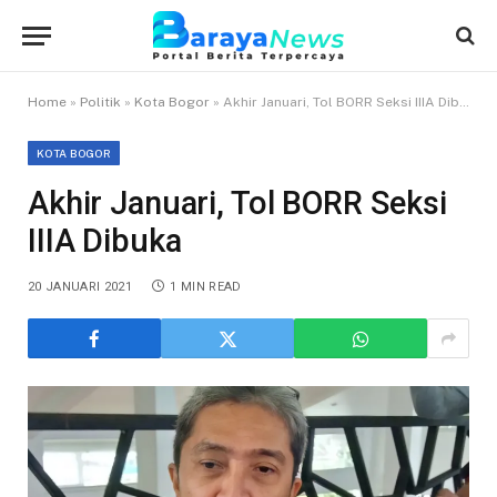
Home
»
Politik
»
Kota Bogor
»
Akhir Januari, Tol BORR Seksi IIIA Dibuka
KOTA BOGOR
Akhir Januari, Tol BORR Seksi
IIIA Dibuka
20 JANUARI 2021
1 MIN READ