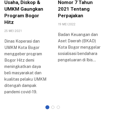
Usaha, Diskop &
Nomor 7 Tahun
Arya P
UMKM Gaungkan
2021 Tentang
Berbag
Program Bogor
Perpajakan
Inovasi
Hitz
Bogor
19 MEI 2022
25 MEI 2021
20 AGUSTUS
Badan Keuangan dan
Aset Daerah (BKAD)
Dinas Koperasi dan
Wali Kota
Kota Bogor menggelar
UMKM Kota Bogor
Arya me
sosialisasi bendahara
menggeber program
perkemb
pengeluaran di Ibis…
Bogor Hitz demi
reformasi 
meningkatkan daya
Kota Bogo
beli masyarakat dan
dilakuka
kualitas pelaku UMKM
ditengah dampak
pandemi covid-19.