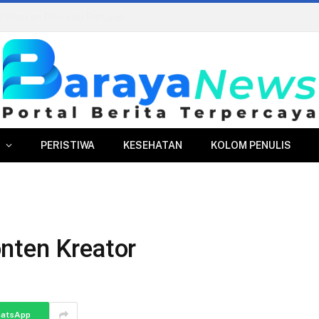
ran Danru Diusulkan Dihapus
PERISTIWA
KESEHATAN
KOLOM PENULIS
nten Kreator
atsApp