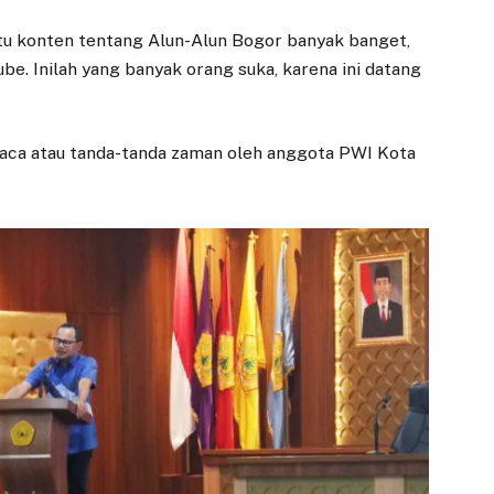
Diresmikan
Dinkukmdagin,
Komisi IV DPRD
, itu konten tentang Alun-Alun Bogor banyak banget,
9 JUNI 2025
Bogor Fokus
ube. Inilah yang banyak orang suka, karena ini datang
BOGOR – Progres
Inflasi dan
pembangunan Pasar
Penguatan UMKM
Gembrong Sukasari di
28 JANUARI 2026
baca atau tanda-tanda zaman oleh anggota PWI Kota
Jalan Siliwangi,
Kecamatan Bogor
BOGOR – Komisi IV
Timur, Kota Bogor…
DPRD Kota Bogor
menggelar rapat kerja
bersama Dinas
Koperasi, Usaha
Kecil…