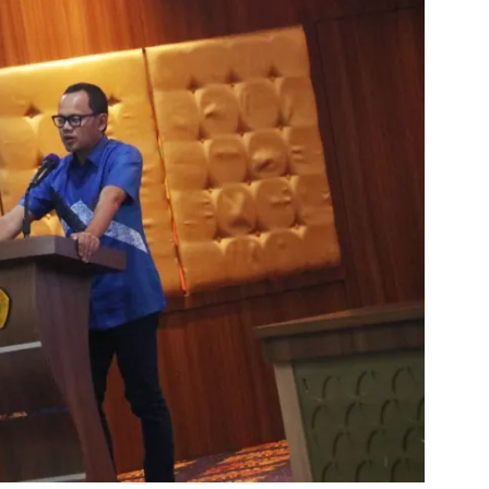
DAERAH
DAERAH
Pasar Gembrong
Rapat Kerja
Sukasari Siap
dengan