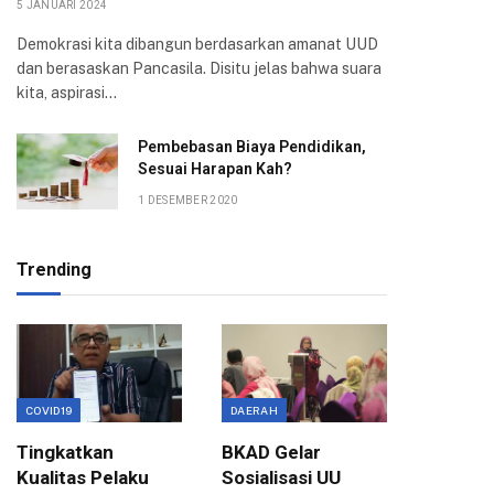
5 JANUARI 2024
Demokrasi kita dibangun berdasarkan amanat UUD
dan berasaskan Pancasila. Disitu jelas bahwa suara
kita, aspirasi…
Pembebasan Biaya Pendidikan,
Sesuai Harapan Kah?
1 DESEMBER 2020
Trending
COVID19
DAERAH
EKONOMI
Tingkatkan
BKAD Gelar
Evaluas
Kualitas Pelaku
Sosialisasi UU
Birokra