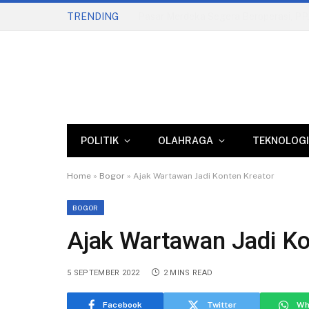
TRENDING
Komisi II Dorong Reformasi Parkir, Pe
POLITIK
OLAHRAGA
TEKNOLOGI
Home
»
Bogor
»
Ajak Wartawan Jadi Konten Kreator
BOGOR
Ajak Wartawan Jadi Ko
5 SEPTEMBER 2022
2 MINS READ
Facebook
Twitter
Wh