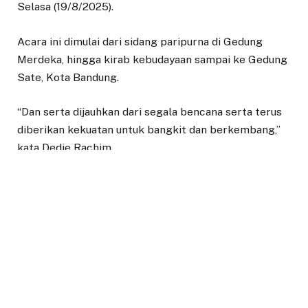
Selasa (19/8/2025).
Acara ini dimulai dari sidang paripurna di Gedung
Merdeka, hingga kirab kebudayaan sampai ke Gedung
Sate, Kota Bandung.
“Dan serta dijauhkan dari segala bencana serta terus
diberikan kekuatan untuk bangkit dan berkembang,”
kata Dedie Rachim.
Selain itu, mewakili warga Kota Bogor, Dedie Rachim
juga mendoakan Jawa Barat agar senantiasa semakin
maju, adil, dan sejahtera bagi seluruh masyarakatnya.
“Semoga kolaborasi antardaerah di Jawa Barat dapat
terus terjalin erat. Sehingga pembangunan berjalan
merata dan generasi muda kita tumbuh menjadi insan
yang unggul serta berdaya saing,” tutur Dedie Rachim.