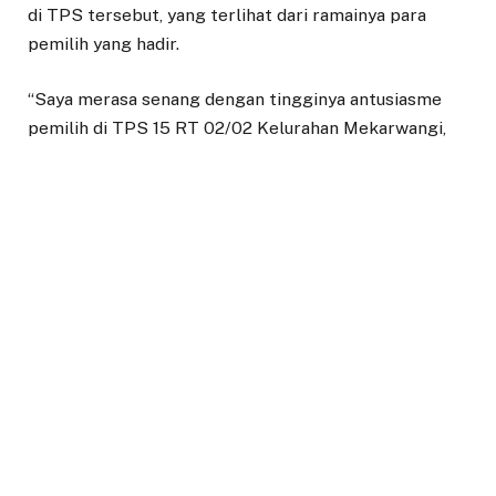
di TPS tersebut, yang terlihat dari ramainya para
pemilih yang hadir.
“Saya merasa senang dengan tingginya antusiasme
pemilih di TPS 15 RT 02/02 Kelurahan Mekarwangi,
Tanah Sareal, Kota Bogor,” ungkapnya.
Meskipun cuaca pada hari pencoblosan mendung dan
sempat turun hujan, suasana di TPS tetap ramai
dengan kehadiran para pemilih sejak pagi hari.
Banu Lesmana Bagaskara, yang bertarung untuk kursi
DPRD Kota Bogor dari PDIP dalam Pemilu 2024,
bersyukur atas kelancaran pelaksanaan pemilu di
Kelurahan Mekarwangi.
“Alhamdulillah, antusiasme pemilih sangat tinggi pada