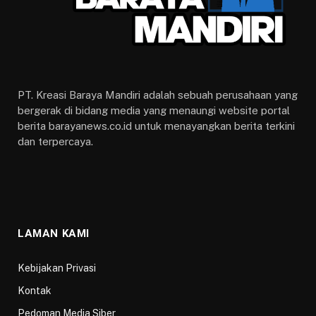
Barayanews.co.id
– Skuad Milan di Lini tengah
semakin lengkap. Pasalnya, setelah memiliki
gelandang mentereng macam Ismael Bennacer,
Sandro Tonali, Rade Krunic, kubu Rossoneri resmi
memboyong gelandang Soualiho Meite dari Torino.
Hal tersebut diumumkan lewat laman resmi mereka,