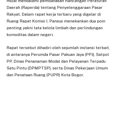
mulai mendalami pembahasan Rancangan Peraturan
Daerah (Raperda) tentang Penyelenggaraan Pasar
Rakyat. Dalam rapat kerja terbaru yang digelar di
Ruang Rapat Komisi I, Pansus menekankan dua poin
penting yakni tata kelola limbah dan perlindungan
komoditas dalam negeri.
​Rapat tersebut dihadiri oleh sejumlah instansi terkait,
di antaranya Perumda Pasar Pakuan Jaya (PPJ), Satpol
PP, Dinas Penanaman Modal dan Pelayanan Terpadu
Satu Pintu (DPMPTSP), serta Dinas Pekerjaan Umum
dan Penataan Ruang (PUPR) Kota Bogor.
​Ketua Pansus, Banu Lesmana Bagaskara, menegaskan
bahwa pasar rakyat ke depan tidak boleh lagi menjadi
penyumbang beban sampah terbesar ke Tempat
Pembuangan Akhir (TPA). Dalam Raperda ini, Pansus
mewajibkan adanya pemilahan sampah yang ketat