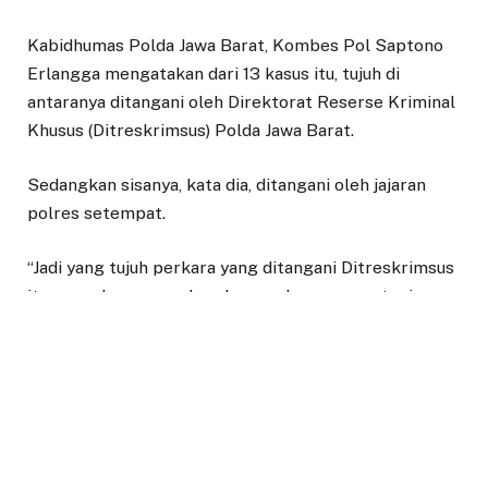
Kabidhumas Polda Jawa Barat, Kombes Pol Saptono
Erlangga mengatakan dari 13 kasus itu, tujuh di
antaranya ditangani oleh Direktorat Reserse Kriminal
Khusus (Ditreskrimsus) Polda Jawa Barat.
Sedangkan sisanya, kata dia, ditangani oleh jajaran
polres setempat.
“Jadi yang tujuh perkara yang ditangani Ditreskrimsus
itu penyelewengan dana bansos laporannya, tapi
semuanya statusnya masih dalam penyelidikan,” kata
Erlangga di Polda Jawa Barat, Kota Bandung, Selasa
(28/7/2020) seperti dilansir di beberapa portal online.
Tujuh kasus yang ditangani Ditreskrimsus itu berasal
dari Sukabumi, Majalengka, Subang, Garut, Bogor,