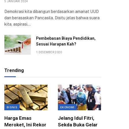
5 JANUARI 2024
Demokrasi kita dibangun berdasarkan amanat UUD
dan berasaskan Pancasila. Disitu jelas bahwa suara
kita, aspirasi…
Pembebasan Biaya Pendidikan,
Sesuai Harapan Kah?
1 DESEMBER 2020
Trending
BISNIS
EKONOMI
EKONOMI
Harga Emas
Jelang Idul Fitri,
Pemkot
Meroket, Ini Rekor
Sekda Buka Gelar
Anggar