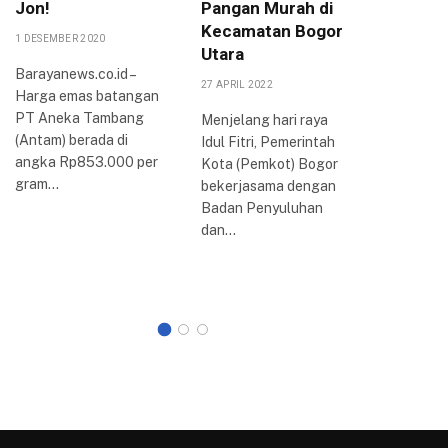
Jon!
Pangan Murah di
Agung,
Kecamatan Bogor
Bogor 
1 DESEMBER 2020
Utara
Jamina
Barayanews.co.id –
Pemba
27 APRIL 2022
Harga emas batangan
Rampu
PT Aneka Tambang
Menjelang hari raya
4 AGUSTUS 
(Antam) berada di
Idul Fitri, Pemerintah
angka Rp853.000 per
Kota (Pemkot) Bogor
BOGOR –
gram…
bekerjasama dengan
Bogor saa
Badan Penyuluhan
melakuk
dan…
pembahas
Umum An
dan…