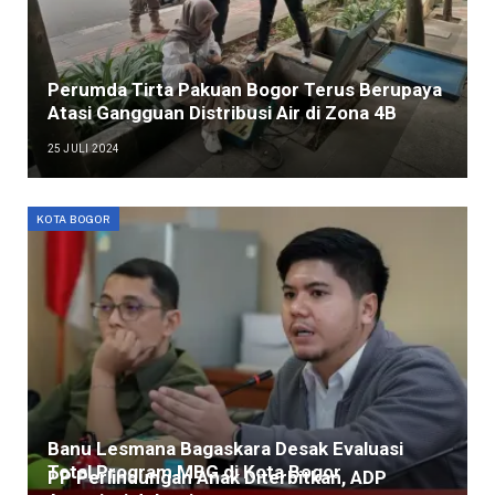
Perumda Tirta Pakuan Bogor Terus Berupaya
Atasi Gangguan Distribusi Air di Zona 4B
25 JULI 2024
KOTA BOGOR
Banu Lesmana Bagaskara Desak Evaluasi
Total Program MBG di Kota Bogor
PP Perlindungan Anak Diterbitkan, ADP