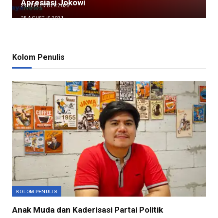
Apresiasi Jokowi
29 SEPTEMBER 2025
25 AGUSTUS 2021
Kolom Penulis
KOLOM PENULIS
Anak Muda dan Kaderisasi Partai Politik