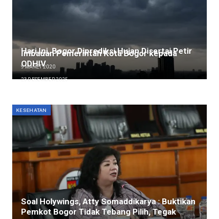
Hari Ini, Bogor Diprediksi Hujan Disertai Petir
Imbauan Pemerintah Kota Bogor kepada
ODHIV
9 MARET 2020
23 DESEMBER 2025
KESEHATAN
Soal Holywings, Atty Somaddikarya : Buktikan
Pemkot Bogor Tidak Tebang Pilih, Tegak