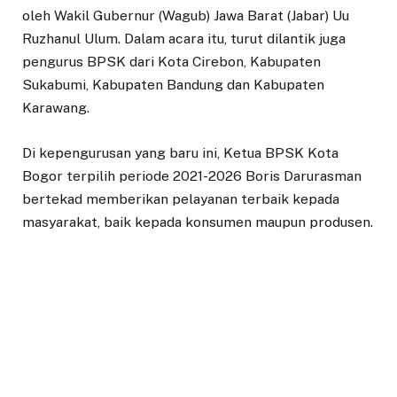
oleh Wakil Gubernur (Wagub) Jawa Barat (Jabar) Uu
Ruzhanul Ulum. Dalam acara itu, turut dilantik juga
pengurus BPSK dari Kota Cirebon, Kabupaten
Sukabumi, Kabupaten Bandung dan Kabupaten
Karawang.
Di kepengurusan yang baru ini, Ketua BPSK Kota
Bogor terpilih periode 2021-2026 Boris Darurasman
bertekad memberikan pelayanan terbaik kepada
masyarakat, baik kepada konsumen maupun produsen.
Apalagi, BPSK memiliki tugas menampung aduan dari
masyarakat.
Boris mengatakan, sembilan anggota BPSK yang
dilantik terdiri dari tiga unsur yakni tiga unsur
pemerintah, tiga unsur pelaku usaha, dan tiga unsur
konsumen. Semuanya telah melalui tahapan seleksi