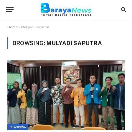
Home
»
Mulyadi Saputra
BROWSING:
MULYADI SAPUTRA
BEASISWA