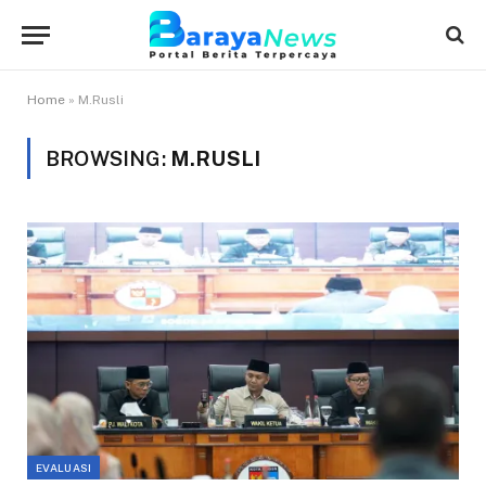
Home
»
M.Rusli
BROWSING:
M.RUSLI
EVALUASI