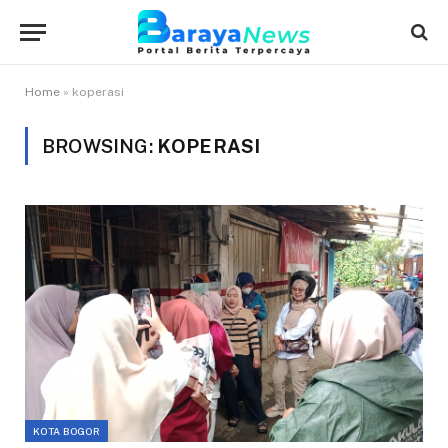
Home
»
koperasi
BROWSING:
KOPERASI
KOTA BOGOR