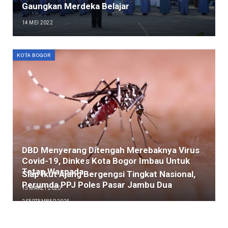
Gaungkan Merdeka Belajar
14 MEI 2022
KOTA BOGOR
DBD Menyerang Ditengah Merebaknya Virus
Covid-19, Dinkes Kota Bogor Imbau Untuk
Tetap Waspada
Siap Ikut Ajang Bergengsi Tingkat Nasional,
Perumda PPJ Poles Pasar Jambu Dua
13 MARET 2020
2 SEPTEMBER 2025