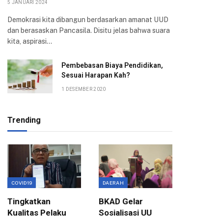
5 JANUARI 2024
Demokrasi kita dibangun berdasarkan amanat UUD
dan berasaskan Pancasila. Disitu jelas bahwa suara
kita, aspirasi…
Pembebasan Biaya Pendidikan,
Sesuai Harapan Kah?
1 DESEMBER 2020
Trending
COVID19
DAERAH
EKONOMI
Tingkatkan
BKAD Gelar
Evaluas
Kualitas Pelaku
Sosialisasi UU
Birokra