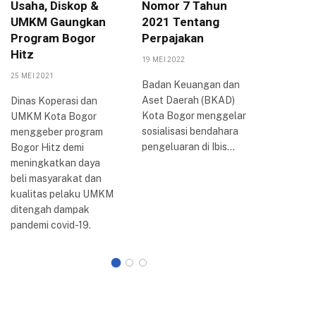
Usaha, Diskop &
Nomor 7 Tahun
Arya P
UMKM Gaungkan
2021 Tentang
Berbag
Program Bogor
Perpajakan
Inovasi
Hitz
Bogor
19 MEI 2022
25 MEI 2021
20 AGUSTUS
Badan Keuangan dan
Aset Daerah (BKAD)
Dinas Koperasi dan
Wali Kota
Kota Bogor menggelar
UMKM Kota Bogor
Arya me
sosialisasi bendahara
menggeber program
perkemb
pengeluaran di Ibis…
Bogor Hitz demi
reformasi 
meningkatkan daya
Kota Bogo
beli masyarakat dan
dilakuka
kualitas pelaku UMKM
ditengah dampak
pandemi covid-19.