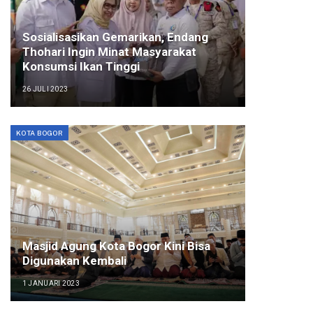
Sosialisasikan Gemarikan, Endang
Thohari Ingin Minat Masyarakat
Konsumsi Ikan Tinggi
26 JULI 2023
KOTA BOGOR
Masjid Agung Kota Bogor Kini Bisa
Digunakan Kembali
1 JANUARI 2023