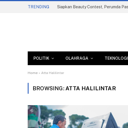
TRENDING
POLITIK
OLAHRAGA
TEKNOLOGI
Home
»
Atta Halilintar
BROWSING:
ATTA HALILINTAR