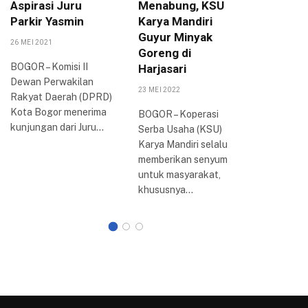
Aspirasi Juru
Menabung, KSU
Sepakat
Parkir Yasmin
Karya Mandiri
UMKM
Guyur Minyak
26 MEI 2021
24 AGUSTUS
Goreng di
BOGOR – Komisi II
Dewan P
Harjasari
Dewan Perwakilan
Daerah (
23 MEI 2022
Rakyat Daerah (DPRD)
Kota Bog
Kota Bogor menerima
Bogor Ra
BOGOR – Koperasi
kunjungan dari Juru…
2022 di 
Serba Usaha (KSU)
Kota…
Karya Mandiri selalu
memberikan senyum
untuk masyarakat,
khususnya…