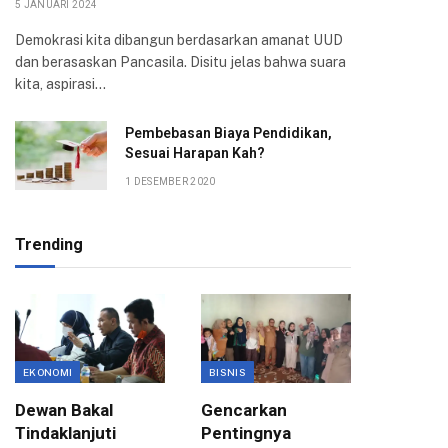
5 JANUARI 2024
Demokrasi kita dibangun berdasarkan amanat UUD
dan berasaskan Pancasila. Disitu jelas bahwa suara
kita, aspirasi…
Pembebasan Biaya Pendidikan,
Sesuai Harapan Kah?
1 DESEMBER 2020
Trending
EKONOMI
BISNIS
BISNIS
Dewan Bakal
Gencarkan
Pemkot
Tindaklanjuti
Pentingnya
Kota B