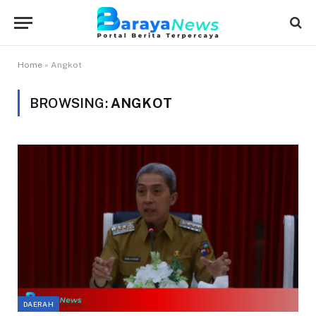
Home
»
Angkot
BROWSING:
ANGKOT
DAERAH