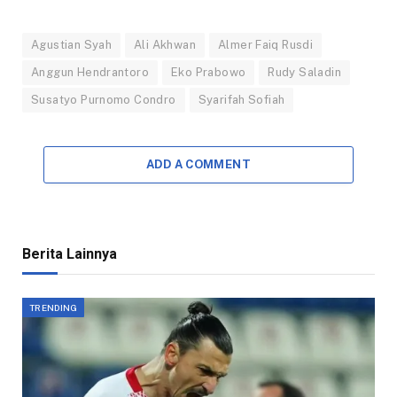
Agustian Syah
Ali Akhwan
Almer Faiq Rusdi
Anggun Hendrantoro
Eko Prabowo
Rudy Saladin
Susatyo Purnomo Condro
Syarifah Sofiah
ADD A COMMENT
Berita Lainnya
TRENDING