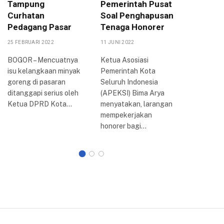
Tampung
Pemerintah Pusat
DPRD K
Curhatan
Soal Penghapusan
Akan T
Pedagang Pasar
Tenaga Honorer
DPR-RI
25 FEBRUARI 2022
11 JUNI 2022
6 SEPTEMBE
BOGOR – Mencuatnya
Ketua Asosiasi
BOGOR –
isu kelangkaan minyak
Pemerintah Kota
penolaka
goreng di pasaran
Seluruh Indonesia
harga ba
ditanggapi serius oleh
(APEKSI) Bima Arya
minyak (
Ketua DPRD Kota…
menyatakan, larangan
bersubsidi
mempekerjakan
Kota Bog
honorer bagi…