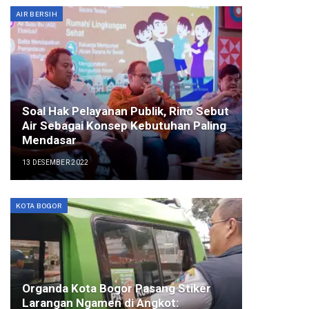
AIR BERSIH
Soal Hak Pelayanan Publik, Rino Sebut
Air Sebagai Konsep Kebutuhan Paling
Mendasar
13 DESEMBER 2022
KOTA BOGOR
Organda Kota Bogor Pasang Stiker
Larangan Ngamen di Angkot: