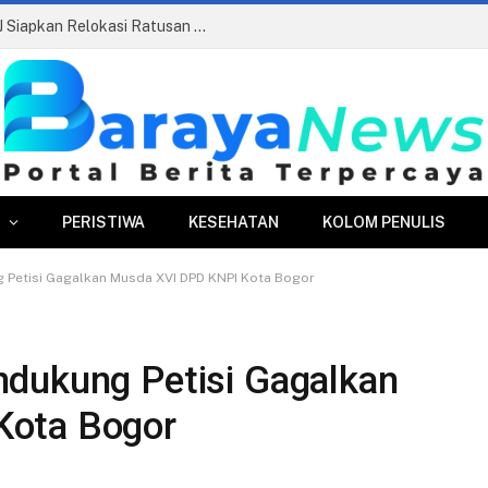
Pasar Merdeka Segera Beroperasi, PPJ Siapkan Relokasi Ratusan Pedagang dan PKL
PERISTIWA
KESEHATAN
KOLOM PENULIS
 Petisi Gagalkan Musda XVI DPD KNPI Kota Bogor
dukung Petisi Gagalkan
Kota Bogor