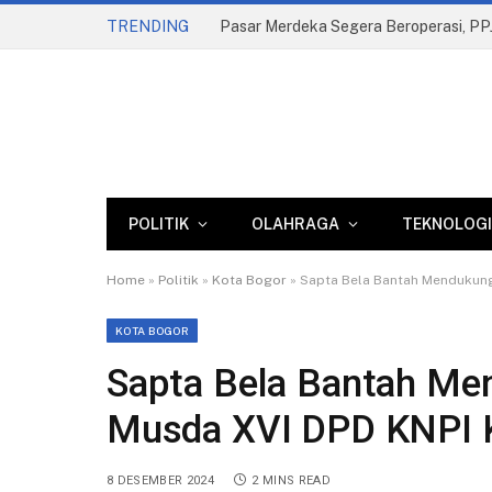
TRENDING
POLITIK
OLAHRAGA
TEKNOLOGI
Home
»
Politik
»
Kota Bogor
»
Sapta Bela Bantah Mendukung
KOTA BOGOR
Sapta Bela Bantah Men
Musda XVI DPD KNPI 
8 DESEMBER 2024
2 MINS READ