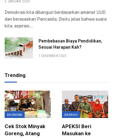
5 JANUARI 2024
Demokrasi kita dibangun berdasarkan amanat UUD
dan berasaskan Pancasila. Disitu jelas bahwa suara
kita, aspirasi…
Pembebasan Biaya Pendidikan,
Sesuai Harapan Kah?
1 DESEMBER 2020
Trending
EKONOMI
DAERAH
ASPIRASI
Cek Stok Minyak
APEKSI Beri
Terima 
Goreng, Atang
Masukan ke
Aksi Ma