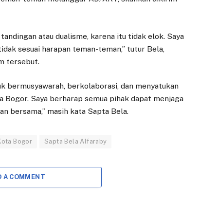
tandingan atau dualisme, karena itu tidak elok. Saya
tidak sesuai harapan teman-teman,” tutur Bela,
m tersebut.
ntuk bermusyawarah, berkolaborasi, dan menyatukan
ta Bogor. Saya berharap semua pihak dapat menjaga
n bersama,” masih kata Sapta Bela.
Kota Bogor
Sapta Bela Alfaraby
D A COMMENT
EKONOMI
DAERAH
Adityawarman:
Direksi Baru
Koperasi Merah
Dilantik, Perumda