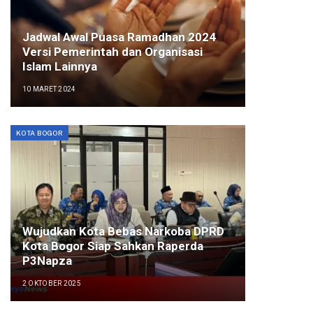
Jadwal Awal Puasa Ramadhan 2024
Versi Pemerintah dan Organisasi
Islam Lainnya
10 MARET 2024
KOTA BOGOR
Wujudkan Kota Bebas Narkoba DPRD
Kota Bogor Siap Sahkan Raperda
P3Napza
2 OKTOBER 2025