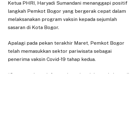
Ketua PHRI, Haryadi Sumandani menanggapi positif
langkah Pemkot Bogor yang bergerak cepat dalam
melaksanakan program vaksin kepada sejumlah
sasaran di Kota Bogor.
Apalagi pada pekan terakhir Maret, Pemkot Bogor
telah memasukkan sektor pariwisata sebagai
penerima vaksin Covid-19 tahap kedua.
“Saya mendapat informasi untuk pelaku pariwisata di
Kota Bogor akan mendapatkan jatah vaksin pada akhir
bulan ini,” ungkap Haryadi, usai meninjau program
vaksinasi Kota Bogor di Gedung Puri Begawan,
Kecamatan Timur, Kota Bogor, Jumát (12/3/2021).
Menurutnya, PHRI Pusat hanya mencatat data secara
keseluruhan, dengan berkoordinasi dengan
Kementerian Kesehatan agar diteruskan di masing-