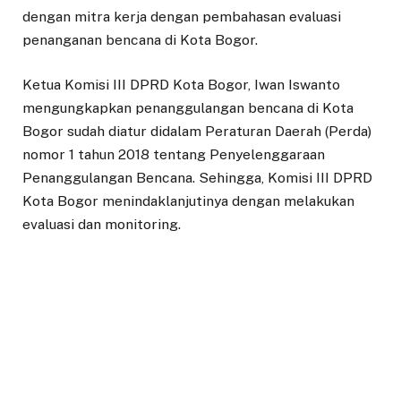
dengan mitra kerja dengan pembahasan evaluasi
penanganan bencana di Kota Bogor.
Ketua Komisi III DPRD Kota Bogor, Iwan Iswanto
mengungkapkan penanggulangan bencana di Kota
Bogor sudah diatur didalam Peraturan Daerah (Perda)
nomor 1 tahun 2018 tentang Penyelenggaraan
Penanggulangan Bencana. Sehingga, Komisi III DPRD
Kota Bogor menindaklanjutinya dengan melakukan
evaluasi dan monitoring.
Berdasarkan hasil rapat dengan mitra kerja, Iwan
secara tegas meminta Pemerintah Kota Bogor untuk
segera melakukan pembaruan pemetaan daerah
rawan bencana, penyelenggaraan penanggulangan
bencana yang terpadu serta penyelesaian pasca
bencana.