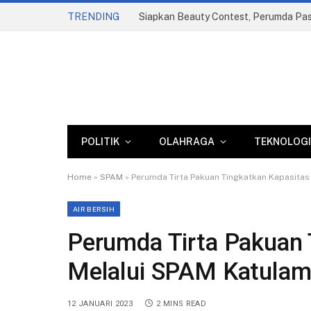
TRENDING
POLITIK
OLAHRAGA
TEKNOLOGI
Home
»
SPAM
»
Perumda Tirta Pakuan Tingkatkan Kapasitas 
AIR BERSIH
Perumda Tirta Pakuan 
Melalui SPAM Katulam
12 JANUARI 2023
2 MINS READ