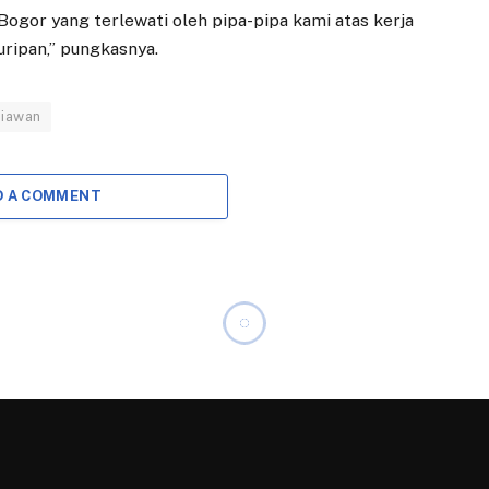
Bogor yang terlewati oleh pipa-pipa kami atas kerja
ripan,” pungkasnya.
niawan
D A COMMENT
omaddikarya Harap Bisa
Pelayanan Kesehatan