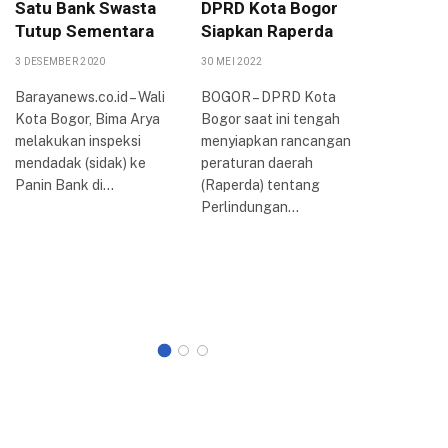
Satu Bank Swasta
DPRD Kota Bogor
Peruba
Tutup Sementara
Siapkan Raperda
PPAS 2
KUA-PP
3 DESEMBER 2020
30 MEI 2022
16 AGUSTUS
Barayanews.co.id – Wali
BOGOR – DPRD Kota
Kota Bogor, Bima Arya
Bogor saat ini tengah
Dewan Pe
melakukan inspeksi
menyiapkan rancangan
Rakyat D
mendadak (sidak) ke
peraturan daerah
Kota Bog
Panin Bank di…
(Raperda) tentang
rapat par
Perlindungan…
membaha
Kebijak