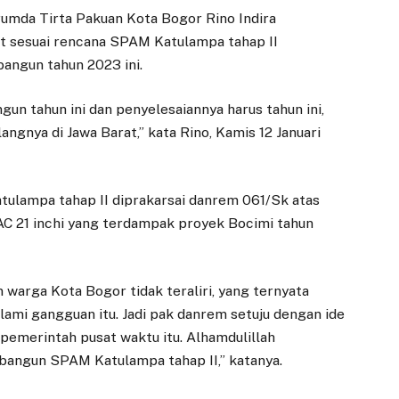
rumda Tirta Pakuan Kota Bogor Rino Indira
t sesuai rencana SPAM Katulampa tahap II
bangun tahun 2023 ini.
gun tahun ini dan penyelesaiannya harus tahun ini,
angnya di Jawa Barat,” kata Rino, Kamis 12 Januari
lampa tahap II diprakarsai danrem 061/Sk atas
 AC 21 inchi yang terdampak proyek Bocimi tahun
 warga Kota Bogor tidak teraliri, yang ternyata
lami gangguan itu. Jadi pak danrem setuju dengan ide
ANTI KORUPSI
EKONOMI
pemerintah pusat waktu itu. Alhamdulillah
angun SPAM Katulampa tahap II,” katanya.
Wujudkan Dunia
Dedie Rachim
Usaha Antikorupsi,
Harap Gedung