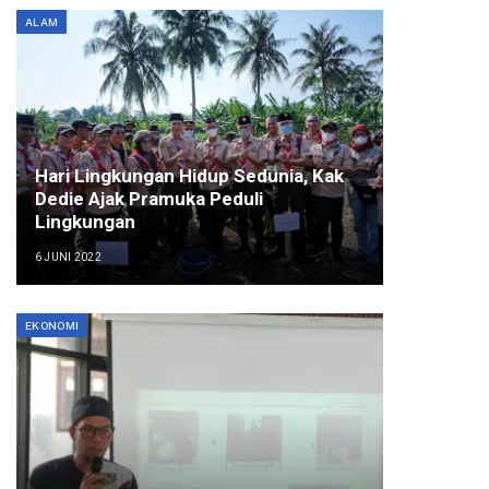
ALAM
Hari Lingkungan Hidup Sedunia, Kak
Dedie Ajak Pramuka Peduli
Lingkungan
6 JUNI 2022
EKONOMI