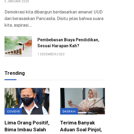
5 JANUARI 2024
Demokrasi kita dibangun berdasarkan amanat UUD
dan berasaskan Pancasila. Disitu jelas bahwa suara
kita, aspirasi…
Pembebasan Biaya Pendidikan,
Sesuai Harapan Kah?
1 DESEMBER 2020
Trending
COVID19
DAERAH
EKONOMI
Lima Orang Positif,
Terima Banyak
Wali Ko
Bima Imbau Salah
Aduan Soal Pinjol,
Sampai