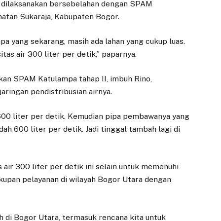
 dilaksanakan bersebelahan dengan SPAM
Pelaku Usaha Kota
Paviliun BSI
Bogor Ikuti Bimtek
Tingkatkan
atan Sukaraja, Kabupaten Bogor.
Pelayanan dan
28 MEI 2025
Kenyamanan
 yang sekarang, masih ada lahan yang cukup luas.
BOGOR – Sebanyak
Nasabah
tas air 300 liter per detik,” paparnya.
100 pelaku usaha di
20 JANUARI 2026
Kota Bogor menghadiri
akan SPAM Katulampa tahap II, imbuh Rino,
kegiatan Bimbingan
BOGOR – Wali Kota
aringan pendistribusian airnya.
Teknis (Bimtek)
Bogor, Dedie A.
Dunia…
Rachim, berharap
kehadiran Gedung
s 600 liter per detik. Kemudian pipa pembawanya yang
Paviliun Bank Syariah
ah 600 liter per detik. Jadi tinggal tambah lagi di
Indonesia…
 air 300 liter per detik ini selain untuk memenuhi
cakupan pelayanan di wilayah Bogor Utara dengan
h di Bogor Utara, termasuk rencana kita untuk