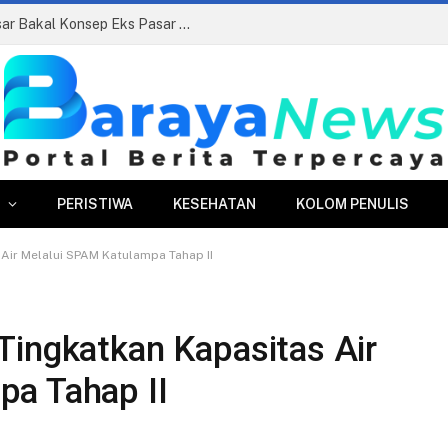
Siapkan Beauty Contest, Perumda Pasar Bakal Konsep Eks Pasar Bogor Jadi Kawasan Terpadu
PERISTIWA
KESEHATAN
KOLOM PENULIS
Air Melalui SPAM Katulampa Tahap II
Tingkatkan Kapasitas Air
pa Tahap II