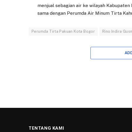
menjual sebagian air ke wilayah Kabupaten 
sama dengan Perumda Air Minum Tirta Kahu
Perumda Tirta Pakuan Kota Bogor
Rino Indira Gus
AD
APLIKASI SOLID
Apresiasi UHC, Atty S
Tingkatkan Mutu dan 