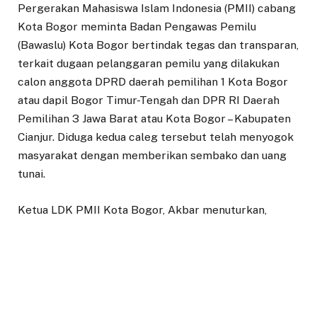
Pergerakan Mahasiswa Islam Indonesia (PMII) cabang
Kota Bogor meminta Badan Pengawas Pemilu
(Bawaslu) Kota Bogor bertindak tegas dan transparan,
terkait dugaan pelanggaran pemilu yang dilakukan
calon anggota DPRD daerah pemilihan 1 Kota Bogor
atau dapil Bogor Timur-Tengah dan DPR RI Daerah
Pemilihan 3 Jawa Barat atau Kota Bogor – Kabupaten
Cianjur. Diduga kedua caleg tersebut telah menyogok
masyarakat dengan memberikan sembako dan uang
tunai.
Ketua LDK PMII Kota Bogor, Akbar menuturkan,
pihaknya melayangkan surat aduan pada Jumat 29
Desember 2023 lalu yang diterima Kordiv
Penanganan Pelanggaran dan Data Informasi Bawaslu
Kota Bogor, Supriantona Siburian.
“Saya berharap Bawaslu dapat segera menindaklanjuti