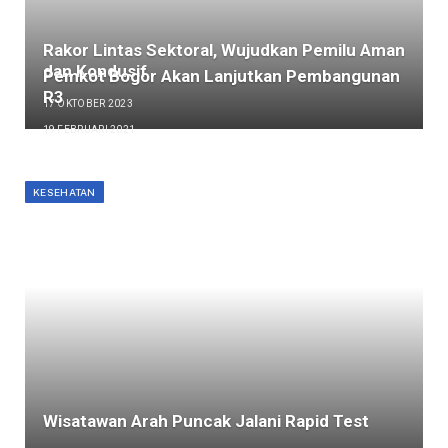
Rakor Lintas Sektoral, Wujudkan Pemilu Aman
dan Kondusif
Pemkot Bogor Akan Lanjutkan Pembangunan
R3
17 OKTOBER 2023
19 FEBRUARI 2021
KESEHATAN
Wisatawan Arah Puncak Jalani Rapid Test