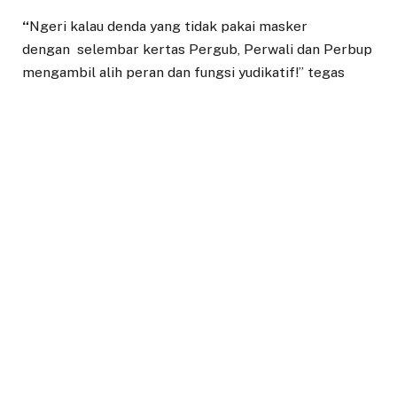
“
Ngeri kalau denda yang tidak pakai masker
dengan selembar kertas Pergub, Perwali dan Perbup
mengambil alih peran dan fungsi yudikatif!” tegas
Atty.
Inisiator gerakan budaya gemar menabung itu
melanjutkan, tugas Kepala daerah salah satunya
melaksanakan Perda sebagai turunan Undang-Undang
(UU). Ketika ada masyarakat yang
melanggar, seharusnya memang penegakan Perda
berjalan.
“Saya mendukung penuh pencegahan penyebaran
Covid tapi dengan cara persuasif. Bukan hanya pada
yang tak memakai masker yang kena denda, tapi
kerumunan dan keramaian bisa menjadi wahana
penyebaran,” ujar Atty.