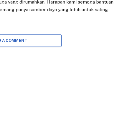
juga yang dirumahkan. Harapan kami semoga bantuan
emang punya sumber daya yang lebih untuk saling
D A COMMENT
DAERAH
DAERAH
Pasar Gembrong
Rapat Kerja
Sukasari Siap
dengan