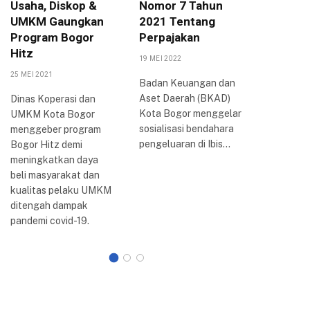
Usaha, Diskop &
Nomor 7 Tahun
Arya P
UMKM Gaungkan
2021 Tentang
Berbag
Program Bogor
Perpajakan
Inovasi
Hitz
Bogor
19 MEI 2022
25 MEI 2021
20 AGUSTUS
Badan Keuangan dan
Aset Daerah (BKAD)
Dinas Koperasi dan
Wali Kota
Kota Bogor menggelar
UMKM Kota Bogor
Arya me
sosialisasi bendahara
menggeber program
perkemb
pengeluaran di Ibis…
Bogor Hitz demi
reformasi 
meningkatkan daya
Kota Bogo
beli masyarakat dan
dilakuka
kualitas pelaku UMKM
ditengah dampak
pandemi covid-19.