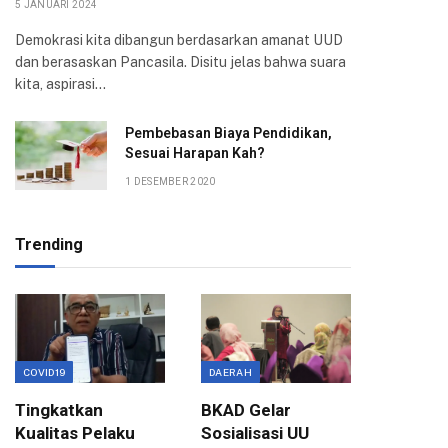
5 JANUARI 2024
Demokrasi kita dibangun berdasarkan amanat UUD
dan berasaskan Pancasila. Disitu jelas bahwa suara
kita, aspirasi…
Pembebasan Biaya Pendidikan,
Sesuai Harapan Kah?
1 DESEMBER 2020
Trending
COVID19
DAERAH
EKONOMI
Tingkatkan
BKAD Gelar
Evaluas
Kualitas Pelaku
Sosialisasi UU
Birokra