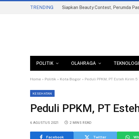
TRENDING
POLITIK
OLAHRAGA
TEKNOLOGI
Home
»
Politik
»
Kota Bogor
»
Peduli PPKM, PT Esteh Kirim 5
KESEHATAN
Peduli PPKM, PT Esteh
6 AGUSTUS 2021
2 MINS READ
Facebook
Twitter
Wh