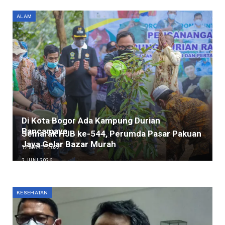
ALAM
Di Kota Bogor Ada Kampung Durian
Rancamaya
Semarak HJB ke-544, Perumda Pasar Pakuan
Jaya Gelar Bazar Murah
17 MARET 2022
2 JUNI 2026
KESEHATAN