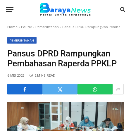
Home
»
Politik
»
Pemerintahan
»
Pansus DPRD Rampungkan Pembahasan Raperda PPKLP
PEMERINTAHAN
Pansus DPRD Rampungkan
Pembahasan Raperda PPKLP
6 MEI 2025
2 MINS READ