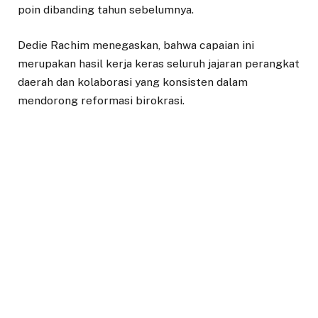
poin dibanding tahun sebelumnya.
Dedie Rachim menegaskan, bahwa capaian ini
merupakan hasil kerja keras seluruh jajaran perangkat
daerah dan kolaborasi yang konsisten dalam
mendorong reformasi birokrasi.
“Capaian ini saya anggap luar biasa. Biasanya
peningkatan poin tidak lebih dari lima, tapi kita bisa
melonjak hampir sepuluh poin,” ujar Dedie Rachim
saat memimpin apel pagi rutin di Plaza Balai Kota
Bogor, Senin (5/5/2025).
Ia menjelaskan, terdapat dua komponen utama yang
berkontribusi terhadap peningkatan nilai, yakni poin
pengungkit dan poin hasil. Salah satunya adalah
peningkatan pendapatan pegawai melalui Tunjangan