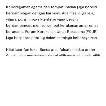
Keberagaman agama dan tempat ibadah juga berdiri
berdampingan dengan harmoni. Ada masjid, gereja,
vihara, pura, hingga klenteng yang berdiri
berdampingan, menjadi simbol kerukunan antar umat
beragama. Forum Kerukunan Umat Beragama (FKUB)
juga berperan penting dalam menjaga keberagaman.
Nilai kearifan lokal Sunda atau falsafah hidup orang
Sunda yang menjunjung tinggi silih asah, silih asih, silih
asuh menjadi pondasi dalam menjaga toleransi dan
keharmonisan sosial. Peran tokoh masyarakat dan
agama, budaya gotong royong dan solidaritas sosial,
serta dukungan pemerintah daerah juga sangat
berperan. Dengan modal ini, Kota Bogor cinta damai,
memiliki daya tahan sosial yang baik untuk menjaga
keberagaman sebagai kekuatan.