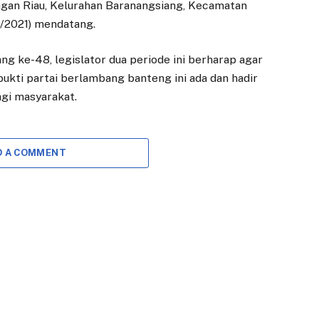
ngan Riau, Kelurahan Baranangsiang, Kecamatan
Pelaku Usaha Kota
Paviliun BSI
Bogor Ikuti Bimtek
Tingkatkan
1/2021) mendatang.
Pelayanan dan
28 MEI 2025
Kenyamanan
g ke-48, legislator dua periode ini berharap agar
BOGOR – Sebanyak
Nasabah
bukti partai berlambang banteng ini ada dan hadir
100 pelaku usaha di
20 JANUARI 2026
agi masyarakat.
Kota Bogor menghadiri
kegiatan Bimbingan
BOGOR – Wali Kota
Teknis (Bimtek)
Bogor, Dedie A.
Dunia…
Rachim, berharap
D A COMMENT
kehadiran Gedung
Paviliun Bank Syariah
Indonesia…