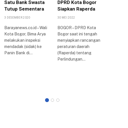
Satu Bank Swasta
DPRD Kota Bogor
Peruba
Tutup Sementara
Siapkan Raperda
PPAS 2
KUA-PP
3 DESEMBER 2020
30 MEI 2022
16 AGUSTUS
Barayanews.co.id – Wali
BOGOR – DPRD Kota
Kota Bogor, Bima Arya
Bogor saat ini tengah
Dewan Pe
melakukan inspeksi
menyiapkan rancangan
Rakyat D
mendadak (sidak) ke
peraturan daerah
Kota Bog
Panin Bank di…
(Raperda) tentang
rapat par
Perlindungan…
membaha
Kebijak