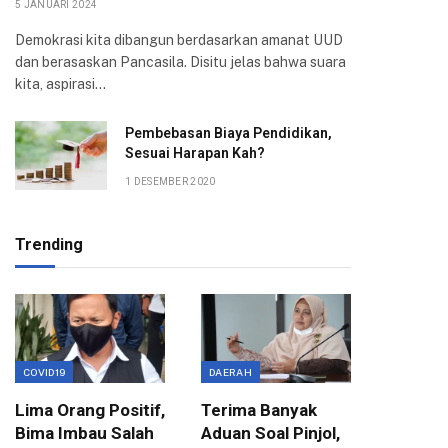
5 JANUARI 2024
Demokrasi kita dibangun berdasarkan amanat UUD
dan berasaskan Pancasila. Disitu jelas bahwa suara
kita, aspirasi…
Pembebasan Biaya Pendidikan,
Sesuai Harapan Kah?
1 DESEMBER 2020
Trending
COVID19
DAERAH
EKONOMI
Lima Orang Positif,
Terima Banyak
Wali Ko
Bima Imbau Salah
Aduan Soal Pinjol,
Sampai