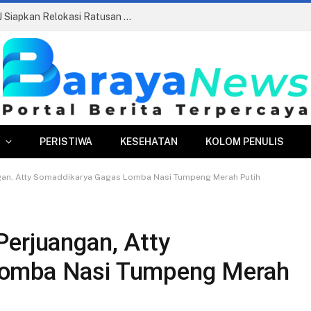
ran Danru Diusulkan Dihapus
PERISTIWA
KESEHATAN
KOLOM PENULIS
ngan, Atty Somaddikarya Gagas Lomba Nasi Tumpeng Merah Putih
Perjuangan, Atty
Lomba Nasi Tumpeng Merah