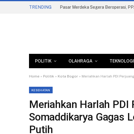
TRENDING
Komisi II Dorong Reformasi Parkir, Pe
POLITIK
OLAHRAGA
TEKNOLOGI
Home
»
Politik
»
Kota Bogor
»
Meriahkan Harlah PDI Perjua
KESEHATAN
Meriahkan Harlah PDI 
Somaddikarya Gagas 
Putih