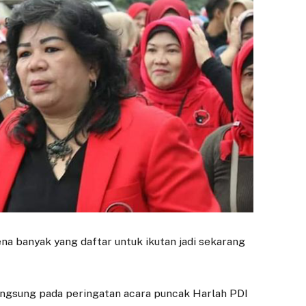
ena banyak yang daftar untuk ikutan jadi sekarang
ANTI KORUPSI
EKONOMI
Wujudkan Dunia
Dedie Rachim
langsung pada peringatan acara puncak Harlah PDI
Usaha Antikorupsi,
Harap Gedung