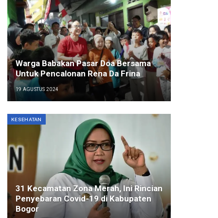
Warga Babakan Pasar Doa Bersama
Untuk Pencalonan Rena Da Frina
19 AGUSTUS 2024
KESEHATAN
31 Kecamatan Zona Merah, Ini Rincian
Penyebaran Covid-19 di Kabupaten
Bogor