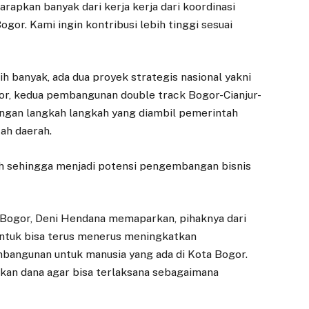
rapkan banyak dari kerja kerja dari koordinasi
or. Kami ingin kontribusi lebih tinggi sesuai
 banyak, ada dua proyek strategis nasional yakni
, kedua pembangunan double track Bogor-Cianjur-
ngan langkah langkah yang diambil pemerintah
ah daerah.
h sehingga menjadi potensi pengembangan bisnis
Bogor, Deni Hendana memaparkan, pihaknya dari
ntuk bisa terus menerus meningkatkan
bangunan untuk manusia yang ada di Kota Bogor.
EKONOMI
DAERAH
kan dana agar bisa terlaksana sebagaimana
Kerja Sama
Kelurahan
Perumda Tirta
Katulampa Dorong