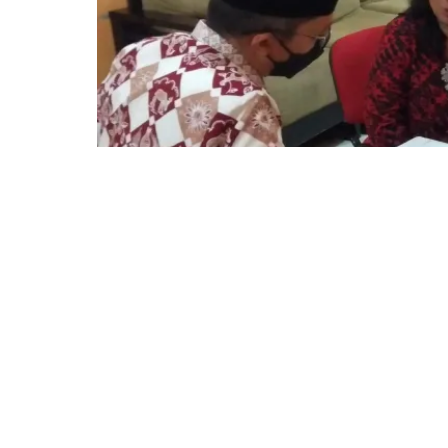
BOGOR – Dalam rangka memeriahkan acara s
Wali Kota Bogor, Dedie A Rachim mengungk
yang sudah hampir 27 tahun mengakar di K