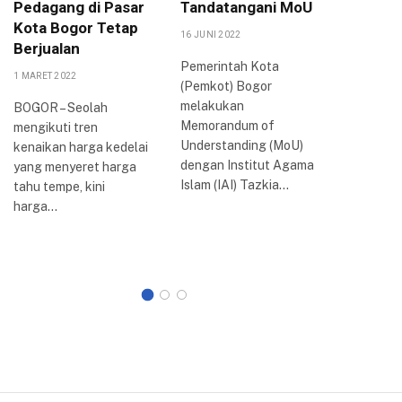
Pedagang di Pasar
Tandatangani MoU
Bogor :
Kota Bogor Tetap
Kenaik
16 JUNI 2022
Berjualan
9 SEPTEMBE
Pemerintah Kota
1 MARET 2022
(Pemkot) Bogor
BOGOR –
melakukan
Pemerint
BOGOR – Seolah
Memorandum of
harga BB
mengikuti tren
Understanding (MoU)
situasi e
kenaikan harga kedelai
dengan Institut Agama
sulit sep
yang menyeret harga
Islam (IAI) Tazkia…
tahu tempe, kini
harga…