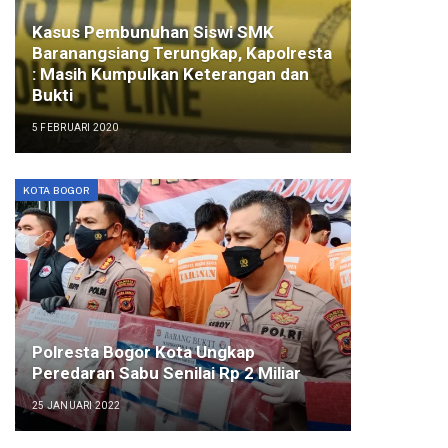
Kasus Pembunuhan Siswi SMK
Baranangsiang Terungkap, Kapolresta
: Masih Kumpulkan Keterangan dan
Bukti
5 FEBRUARI 2020
KOTA BOGOR
Polresta Bogor Kota Ungkap
Peredaran Sabu Senilai Rp 2 Miliar
25 JANUARI 2022