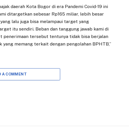
Pakuan Jadi
Pengembangan
ajak daerah Kota Bogor di era Pandemi Covid-19 ini
Langkah Strategis
Wahana Ngalun di
mi ditargetkan sebesar Rp165 miliar, lebih besar
Tingkatkan Nilai
Bendung
n yang lalu juga bisa melampaui target yang
Aset
Katulampa
arget itu sendiri. Beban dan tanggung jawab kami di
26 AGUSTUS 2025
16 APRIL 2026
penerimaan tersebut tentunya tidak bisa berjalan
BOGOR – Wali Kota
BOGOR – Kelurahan
ihak yang memang terkait dengan pengolahan BPHTB,”
Bogor, Dedie A.
Katulampa,
Rachim, menekankan
Kecamatan Bogor
pentingnya
Timur, terus menggali
pengelolaan aset
potensi wisata yang
daerah agar dapat…
dimiliki wilayahnya
D A COMMENT
sebagai…