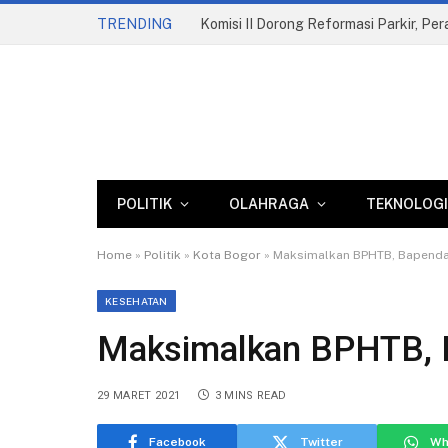
TRENDING
Komisi II Dorong Reformasi Parkir, Pe
POLITIK
OLAHRAGA
TEKNOLOGI
Home
»
Politik
»
Kota Bogor
»
Maksimalkan BPHTB, Bapenda 
KESEHATAN
Maksimalkan BPHTB, B
29 MARET 2021
3 MINS READ
Facebook
Twitter
Wh