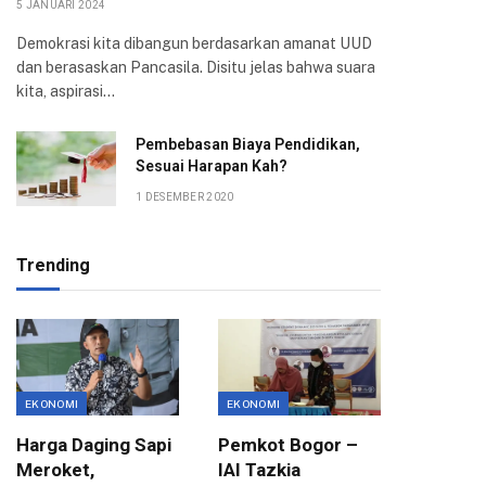
5 JANUARI 2024
Demokrasi kita dibangun berdasarkan amanat UUD
dan berasaskan Pancasila. Disitu jelas bahwa suara
kita, aspirasi…
Pembebasan Biaya Pendidikan,
Sesuai Harapan Kah?
1 DESEMBER 2020
Trending
EKONOMI
EKONOMI
BBM
Harga Daging Sapi
Pemkot Bogor –
Pemicu 
Meroket,
IAI Tazkia
Ketua 