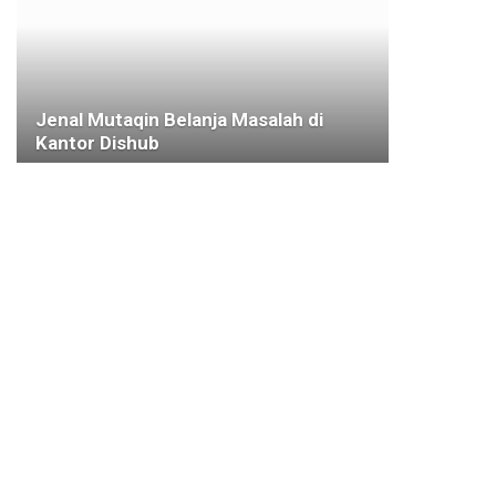
Jenal Mutaqin Belanja Masalah di
Kantor Dishub
9 SEPTEMBER 2025
KESEHATAN
Bima Arya Jelaskan Pentingnya Pola
Pengasuhan Anak di Masa Pandemi
22 OKTOBER 2021