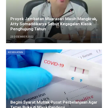
Proyek Jembatan Muarasari Masih Mangkrak,
Atty Somaddikarya Sebut Kegagalan Klasik
Penghujung Tahun
23 DESEMBER 2022
KESEHATAN
Begini Syarat Mutlak Pusat Perbelanjaan Agar
Tetap Buka di Masa Pandemi