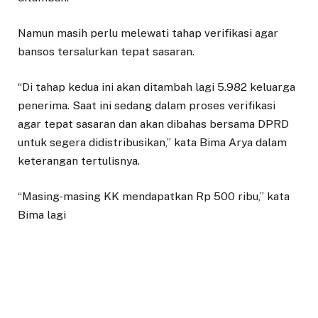
Namun masih perlu melewati tahap verifikasi agar
bansos tersalurkan tepat sasaran.
“Di tahap kedua ini akan ditambah lagi 5.982 keluarga
penerima. Saat ini sedang dalam proses verifikasi
agar tepat sasaran dan akan dibahas bersama DPRD
untuk segera didistribusikan,” kata Bima Arya dalam
keterangan tertulisnya.
“Masing-masing KK mendapatkan Rp 500 ribu,” kata
Bima lagi
Bima Arya juga mengingatkan kepada para Camat dan
Lurah di Kota Bogor agar tetap memperhatikan
protokol kesehatan saat melakukan distribusi bansos
untuk masyarakat ini.