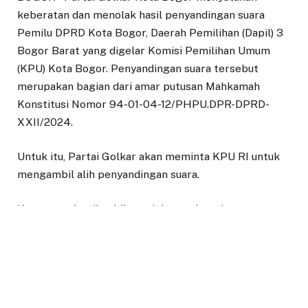
keberatan dan menolak hasil penyandingan suara
Pemilu DPRD Kota Bogor, Daerah Pemilihan (Dapil) 3
Bogor Barat yang digelar Komisi Pemilihan Umum
(KPU) Kota Bogor. Penyandingan suara tersebut
merupakan bagian dari amar putusan Mahkamah
Konstitusi Nomor 94-01-04-12/PHPU.DPR-DPRD-
XXII/2024.
Untuk itu, Partai Golkar akan meminta KPU RI untuk
mengambil alih penyandingan suara.
Keputusan itu diambil setelah mendapatkan temuan
menghilangnya suara Partai Golkar di Kota Bogor.
Temuan itu diperoleh setelah kegiatan penyandingan
perolehan suara Pemilu DPRD Kota Bogor yang
digelar sejak Rabu (19/6/2024) hingga Kamis
(20/6/2024) dini hari di aula Kantor KPU Kota Bogor.