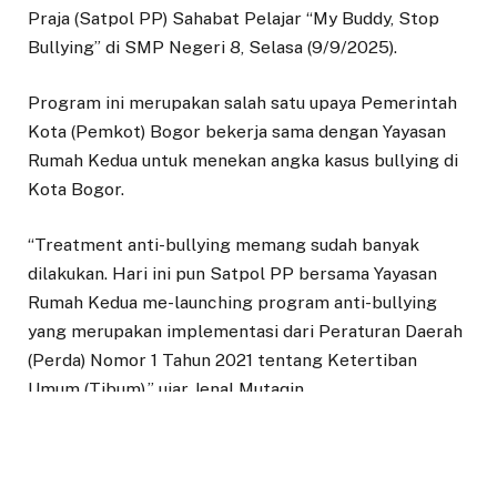
Praja (Satpol PP) Sahabat Pelajar “My Buddy, Stop
Bullying” di SMP Negeri 8, Selasa (9/9/2025).
Program ini merupakan salah satu upaya Pemerintah
Kota (Pemkot) Bogor bekerja sama dengan Yayasan
Rumah Kedua untuk menekan angka kasus bullying di
Kota Bogor.
“Treatment anti-bullying memang sudah banyak
dilakukan. Hari ini pun Satpol PP bersama Yayasan
Rumah Kedua me-launching program anti-bullying
yang merupakan implementasi dari Peraturan Daerah
(Perda) Nomor 1 Tahun 2021 tentang Ketertiban
Umum (Tibum),” ujar Jenal Mutaqin.
Sekitar 230 siswa-siswi SMP Negeri 8 mengikuti
pengarahan anti-bullying bersama para guru dan