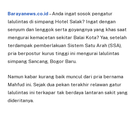
Barayanews.co.id
– Anda ingat sosok pengatur
lalulintas di simpang Hotel Salak? Ingat dengan
senyum dan lenggok serta goyangnya yang khas saat
mengurai kemacetan sekitar Balai Kota? Yaa, setelah
terdampak pemberlakuan Sistem Satu Arah (SSA),
pria berpostur kurus tinggi ini mengurai lalulintas
simpang Sancang, Bogor Baru.
Namun kabar kurang baik muncul dari pria bernama
Mahfud ini. Sejak dua pekan terakhir relawan gatur
lalulintas ini terkapar tak berdaya lantaran sakit yang
dideritanya.
Bahkan yang terparah kabar berhembus sejak Selasa
(01/12/2020) pagi di media sosial mengabarkan bahwa
Mahfud telah berpulang.