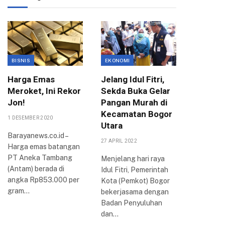
BISNIS
EKONOMI
EKONOMI
Harga Emas
Jelang Idul Fitri,
Pemkot
Meroket, Ini Rekor
Sekda Buka Gelar
Anggar
Jon!
Pangan Murah di
Agung,
Kecamatan Bogor
Bogor 
1 DESEMBER 2020
Utara
Jamina
Barayanews.co.id –
Pemba
27 APRIL 2022
Harga emas batangan
Rampu
PT Aneka Tambang
Menjelang hari raya
4 AGUSTUS 
(Antam) berada di
Idul Fitri, Pemerintah
angka Rp853.000 per
Kota (Pemkot) Bogor
BOGOR –
gram…
bekerjasama dengan
Bogor saa
Badan Penyuluhan
melakuk
dan…
pembahas