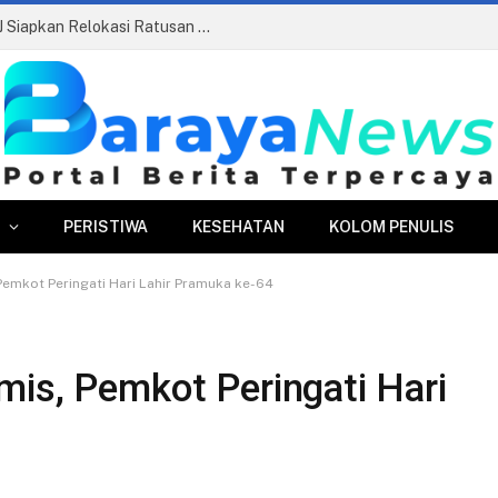
Pasar Merdeka Segera Beroperasi, PPJ Siapkan Relokasi Ratusan Pedagang dan PKL
PERISTIWA
KESEHATAN
KOLOM PENULIS
Pemkot Peringati Hari Lahir Pramuka ke-64
mis, Pemkot Peringati Hari