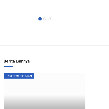
Umum An
dan…
Berita Lainnya
HARI KEMERDEKAAN