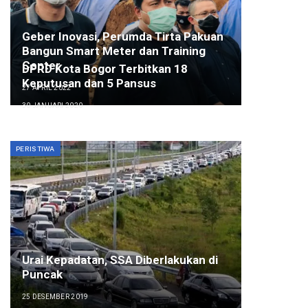
Geber Inovasi, Perumda Tirta Pakuan
Bangun Smart Meter dan Training
Center
DPRD Kota Bogor Terbitkan 18
Keputusan dan 5 Pansus
27 APRIL 2022
30 JANUARI 2020
PERISTIWA
Urai Kepadatan, SSA Diberlakukan di
Puncak
25 DESEMBER 2019