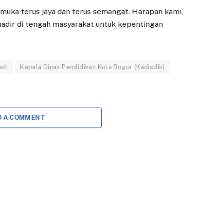
muka terus jaya dan terus semangat. Harapan kami,
adir di tengah masyarakat untuk kepentingan
EKONOMI
DAERAH
adi
Kepala Dinas Pendidikan Kota Bogor (Kadisdik)
Pasar Gembrong
Satgas KKMP
Sukasari Hadir
Diminta Proaktif
Lebih Bersih dan
Pra-
Nyaman, Siap
operasionalisasi
D A COMMENT
Tampung
9 DESEMBER 2025
Pedagang Pasar
BOGOR – Satuan
Bogor
Tugas (Satgas)
25 APRIL 2025
Koperasi Kelurahan
Merah Putih (KKMP),
BOGOR — Proses
yang terdiri dari enam
revitalisasi Pasar
camat…
Gembrong Sukasari
yang terletak di Jalan