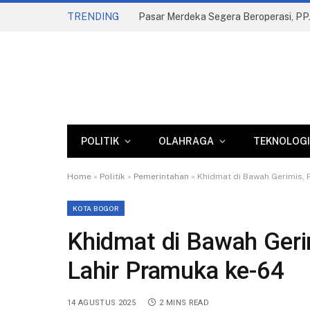
TRENDING
POLITIK
OLAHRAGA
TEKNOLOGI
Home
»
Politik
»
Pemerintahan
»
Khidmat di Bawah Gerimis, 
KOTA BOGOR
Khidmat di Bawah Geri
Lahir Pramuka ke-64
14 AGUSTUS 2025
2 MINS READ