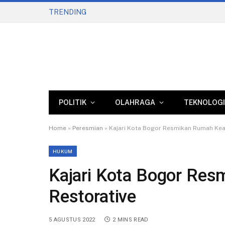
TRENDING
POLITIK
OLAHRAGA
TEKNOLOGI
Home
»
Peresmian
»
Kajari Kota Bogor Resmikan Rumah Kea
HUKUM
Kajari Kota Bogor Res
Restorative
5 AGUSTUS 2022
2 MINS READ