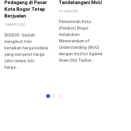
Pedagang di Pasar
Tandatangani MoU
Bogor :
Kota Bogor Tetap
Kenaik
16 JUNI 2022
Berjualan
9 SEPTEMBE
Pemerintah Kota
1 MARET 2022
(Pemkot) Bogor
BOGOR –
melakukan
Pemerint
BOGOR – Seolah
Memorandum of
harga BB
mengikuti tren
Understanding (MoU)
situasi e
kenaikan harga kedelai
dengan Institut Agama
sulit sep
yang menyeret harga
Islam (IAI) Tazkia…
tahu tempe, kini
harga…