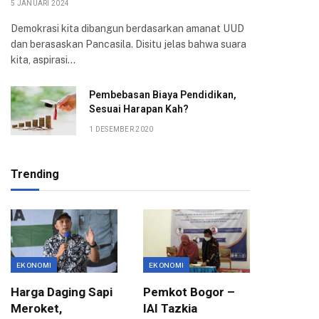
5 JANUARI 2024
Demokrasi kita dibangun berdasarkan amanat UUD
dan berasaskan Pancasila. Disitu jelas bahwa suara
kita, aspirasi…
Pembebasan Biaya Pendidikan,
Sesuai Harapan Kah?
1 DESEMBER 2020
Trending
EKONOMI
EKONOMI
BBM
Harga Daging Sapi
Pemkot Bogor –
Pemicu 
Meroket,
IAI Tazkia
Ketua 