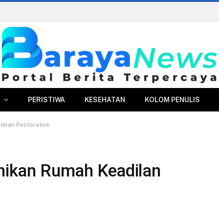
Pasar Merdeka Segera Beroperasi, PPJ Siapkan Relokasi Ratusan Pedagang dan PKL
PERISTIWA
KESEHATAN
KOLOM PENULIS
dilan Restorative
mikan Rumah Keadilan