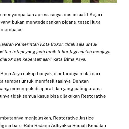
menyampaikan apresiasinya atas inisiatif Kejari
 yang bukan mengedepankan pidana, tetapi juga
n membalas.
 jajaran Pemerintah Kota Bogor, tidak saja untuk
dilan tetapi yang jauh lebih luhur lagi adalah menjaga
u dialog dan kebersamaan
,” kata Bima Arya.
t Bima Arya cukup banyak, diantaranya mulai dari
ga tempat untuk memfasilitasinya. Dengan
 yang menumpuk di aparat dan yang paling utama
tunya tidak semua kasus bisa dilakukan Restorative
EKONOMI
DAERAH
ambutannya menjelaskan, Restorative Justice
Kerja Sama
Kelurahan
Perumda Tirta
Katulampa Dorong
gma baru. Bale Badami Adhyaksa Rumah Keadilan