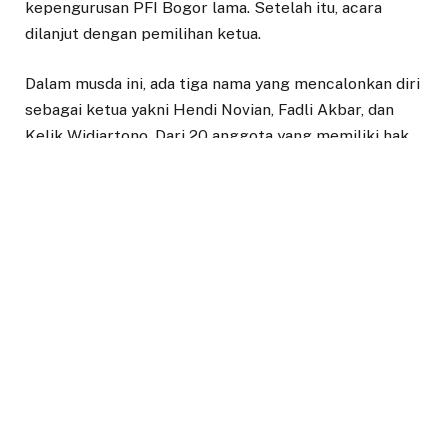
kepengurusan PFI Bogor lama. Setelah itu, acara
dilanjut dengan pemilihan ketua.
Dalam musda ini, ada tiga nama yang mencalonkan diri
sebagai ketua yakni Hendi Novian, Fadli Akbar, dan
Kelik Widiartono. Dari 20 anggota yang memiliki hak
suara di musda ini, hadir 15 anggota yang memberikan
hak pilihnya secara langsung dan 4 anggota yang
berhalangan hadir memberikan hak pilihnya secara
daring. Total keselurahan ada 19 suara sisanya 1
abstain.
Dalam musda ini, Hendi Novian mendapat 12 suara,
Fadli Akbar 4 suara, dan Kelik Widiartono 3 suara.
Dengan demikian Hendi Novian yang memperoleh 12
suara terpilih sebagai ketua PFI Bogor terpilih
periode 2020-2023.