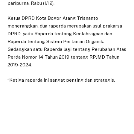
paripurna, Rabu (1/12).
Ketua DPRD Kota Bogor Atang Trisnanto
menerangkan, dua raperda merupakan usul prakarsa
DPRD, yaitu Raperda tentang Keolahragaan dan
Raperda tentang Sistem Pertanian Organik.
Sedangkan satu Raperda lagi tentang Perubahan Atas
Perda Nomor 14 Tahun 2019 tentang RPJMD Tahun
2019-2024.
“Ketiga raperda ini sangat penting dan strategis.
Penyesuaian rencana pembangunan jangka menengah,
kebijakan tentang keolahragaan, dan sistem pertanian
organik perkotaan yang diharapkan semuanya dapat
memberikan manfaat positif bagi masyarakat Kota
Bogor. Kami berharap pembahasannya cepat, taktis,
dan memaksimalkan keterlibatan seluruh pihak,” kata