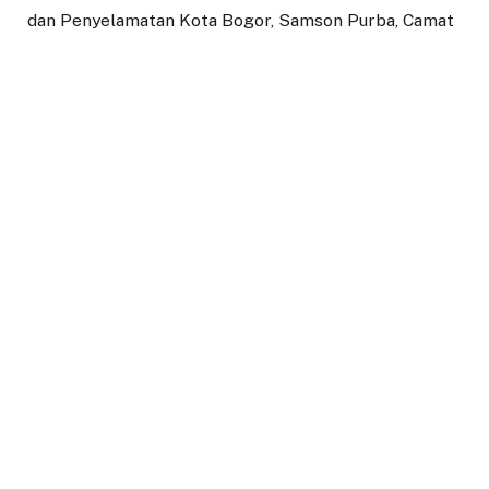
dan Penyelamatan Kota Bogor, Samson Purba, Camat
Bogor Tengah, Abdul Wahid dan Lurah Babakan Pasar,
Hotlan John Meity beserta jajaran. Turut hadir Camat
Bogor Timur yang pernah menjabat Lurah Babakan
Pasar, Rena Da Frina.