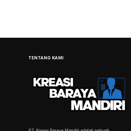
KESEHATAN
Orientasi Dewan Haki
Harus Memiliki Nilai Ob
14 SEPTEMBER 2021
2 MINS READ
Facebook
Twitter
Wh