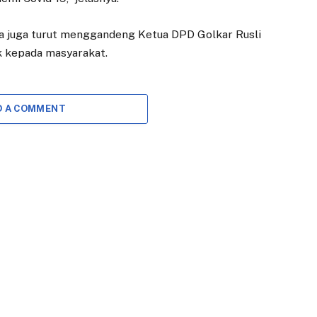
a juga turut menggandeng Ketua DPD Golkar Rusli
k kepada masyarakat.
D A COMMENT
DAERAH
DAERAH
Mahasiswa LSPR
Tiga Nama Calon
Kembangkan
Direksi PDAM