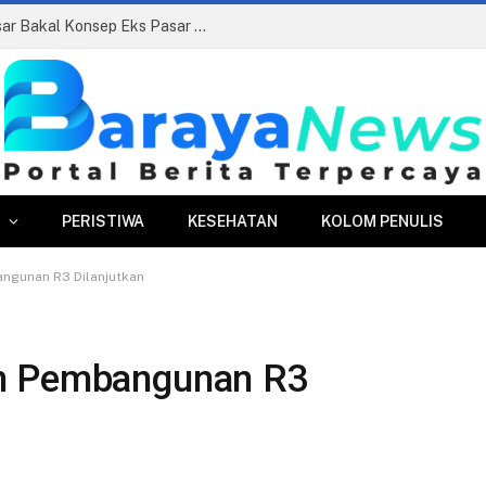
Siapkan Beauty Contest, Perumda Pasar Bakal Konsep Eks Pasar Bogor Jadi Kawasan Terpadu
PERISTIWA
KESEHATAN
KOLOM PENULIS
ngunan R3 Dilanjutkan
an Pembangunan R3