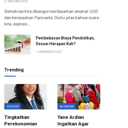
5 JANUARI 2024
Demokrasi kita dibangun berdasarkan amanat UUD
dan berasaskan Pancasila. Disitu jelas bahwa suara
kita, aspirasi…
Pembebasan Biaya Pendidikan,
Sesuai Harapan Kah?
1 DESEMBER 2020
Trending
COVID19
EKONOMI
EKONOMI
Tingkatkan
Yane Ardian
Mentor
Perekonomian
Ingatkan Agar
Progra