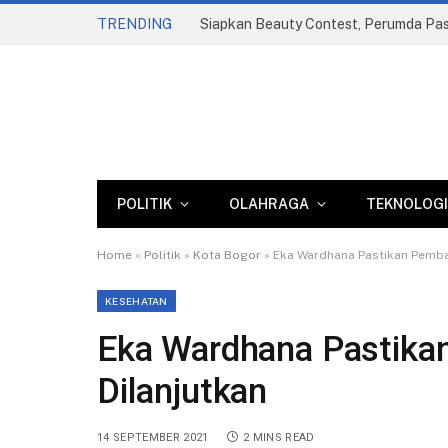
TRENDING
POLITIK
OLAHRAGA
TEKNOLOGI
Home
»
Politik
»
Kota Bogor
»
Eka Wardhana Pastikan Pemba
KESEHATAN
Eka Wardhana Pastik
Dilanjutkan
14 SEPTEMBER 2021
2 MINS READ