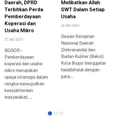
Daerah, DPRD
Melibatkan Allah
Pariwis
Terbitkan Perda
SWT Dalam Setiap
Tiket.c
Pemberdayaan
Usaha
Mulyaha
Koperasi dan
24 MEI 2022
27 AGUSTUS
Usaha Mikro
Dewan Kerajinan
Dalam up
27 MEI 2021
Nasional Daerah
meningk
(Dekranasda) dan
pengemb
BOGOR –
Badan Kuliner (Bakul)
destinasi
Pemberdayaan
Kota Bogor menggelar
Mulyahar
koperasi dan usaha
halalbihalal dengan
Pemerint
mikro merupakan
para…
(Pemkot)
upaya strategis dalam
berkolab
rangka mewujudkan
Tiket.co
kesejahteraan
memberi
masyarakat,…