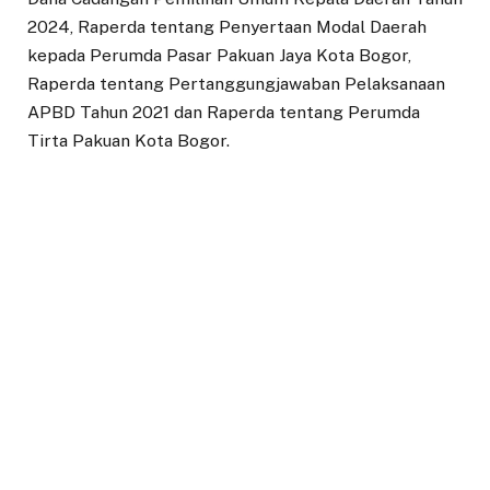
2024, Raperda tentang Penyertaan Modal Daerah
kepada Perumda Pasar Pakuan Jaya Kota Bogor,
Raperda tentang Pertanggungjawaban Pelaksanaan
APBD Tahun 2021 dan Raperda tentang Perumda
Tirta Pakuan Kota Bogor.
Selain Wakil Wali Kota Bogor, Dedie A. Rachim dan
Plh. Sekda Kota Bogor, Irwan Riyanto, rapat paripurna
dihadiri pimpinan unsur Forkopimda Kota Bogor,
diantaranya Kapolresta Bogor Kota, Kombes Pol
Susatyo Purnomo Condro, Dandim 0606 Kota Bogor,
Letkol Inf. Ali Akhwan, Kajari Kota Bogor, Sekti
Anggraini, perwakilan Pengadilan Negeri Bogor dan
Kantor Kemenag Kota Bogor.
Pada kesempatan itu, Wali Kota Bogor, Bima Arya
dalam jawaban terhadap pandangan umum fraksi