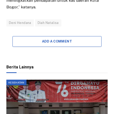
meningkatkan pendapatan untuk kas daerah Kota
Bogor,” katanya.
Deni Hendana
Diah Natalisa
ADD A COMMENT
Berita Lainnya
KESEHATAN